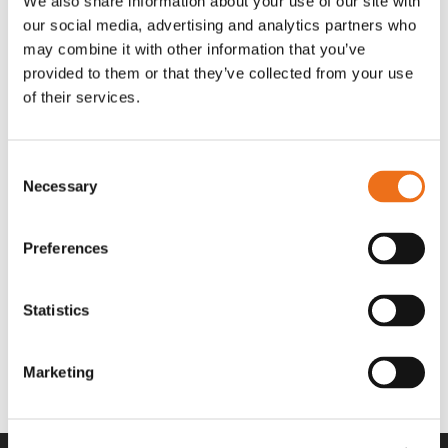
We also share information about your use of our site with
OR80013456G
A00220
our social media, advertising and analytics partners who
35 730
kr
530
kr
(ex. moms)
(ex. moms)
may combine it with other information that you’ve
provided to them or that they’ve collected from your use
of their services.
Consent
Necessary
Selection
Preferences
Statistics
Rotor teeth 8t/6k 7.5Gr/8 R6/14
Rotor teeth 8t/6k 0Gr/8 R6/14
Lägg till i varukorg
969.1865
969.1864
Marketing
2 692
kr
2 692
kr
(ex. moms)
(ex. moms)