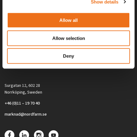
Show details
Allow all
Allow selection
Alla priser på tillbehör och tillval gäller vid köp av ny maskin. Priserna
Deny
gäller inte vid köp av enskild produkt, till exempel
reservdel. Kontakta din lokala återförsäljare för aktuella priser.
Surgatan 12, 602 28
Norrköping, Sweden
+46 (0)11 – 19 70 40
marknad@nordfarm.se