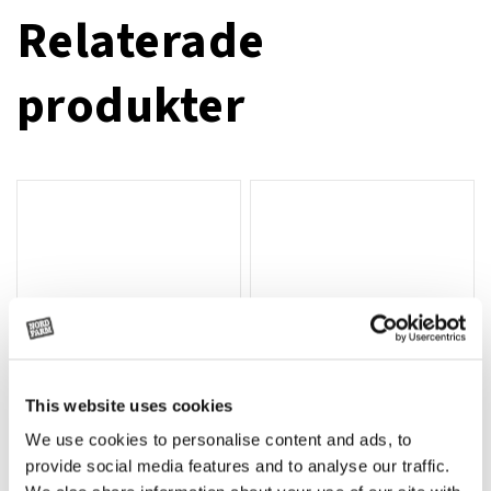
Relaterade
produkter
This website uses cookies
We use cookies to personalise content and ads, to
Rotor, komplett med slagor
Grön truckknapp
Lägg till i varukorg
provide social media features and to analyse our traffic.