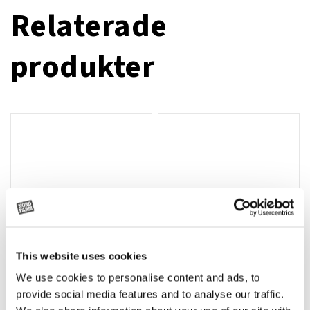
Relaterade
produkter
This website uses cookies
We use cookies to personalise content and ads, to
Rotor, komplett med slagor
Grön truckknapp
Lägg till i varukorg
provide social media features and to analyse our traffic.