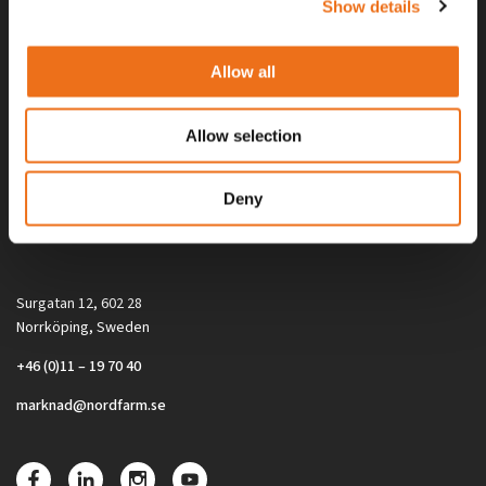
Show details
Allow all
Allow selection
Alla priser på tillbehör och tillval gäller vid köp av ny maskin. Priserna
Deny
gäller inte vid köp av enskild produkt, till exempel
reservdel. Kontakta din lokala återförsäljare för aktuella priser.
Surgatan 12, 602 28
Norrköping, Sweden
+46 (0)11 – 19 70 40
marknad@nordfarm.se