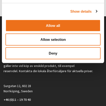
0
kr
2 692
kr
(ex. moms)
(ex. moms)
Show details
Allow all
Allow selection
Deny
Alla priser på tillbehör och tillval gäller vid köp av ny maskin. Priserna
gäller inte vid köp av enskild produkt, till exempel
reservdel. Kontakta din lokala återförsäljare för aktuella priser.
Surgatan 12, 602 28
Norrköping, Sweden
+46 (0)11 – 19 70 40