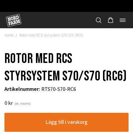
Öppn
Hoppa
navi
till
Home
Rotor med RCS styrsystem S70/S70 (RC6)
/
innehåll
Rotor med RCS
styrsystem S70/S70 (RC6)
Artikelnummer
:
RTS70-S70-RC6
0
kr
(ex. moms)
"
Lägg till i varukorg