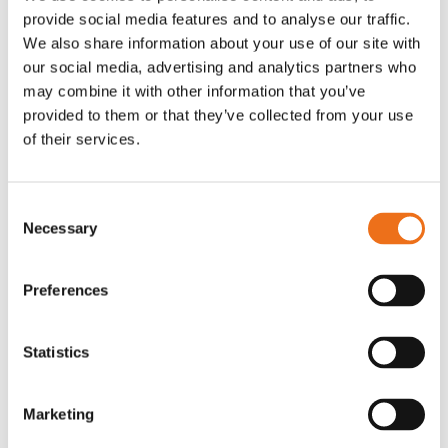
provide social media features and to analyse our traffic.
Rotor, komplett med slagor
Grön truckknapp
Lägg till i varukorg
We also share information about your use of our site with
our social media, advertising and analytics partners who
OR80013456G
A00220
may combine it with other information that you’ve
35 730
kr
530
kr
(ex. moms)
(ex. moms)
provided to them or that they’ve collected from your use
of their services.
Consent
Necessary
Selection
Preferences
Statistics
Excidor Spakstyrning inkl 4-
Rotor teeth 8t/6k 7.5Gr/8 R6/14
Lägg till i varukorg
finger spakställ
Marketing
969.1865
SYU00010