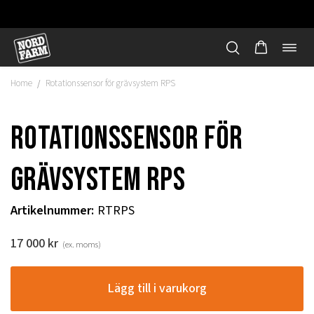
Öppn
Hoppa
navi
till
Home
Rotationssensor för grävsystem RPS
/
innehåll
Rotationssensor för
grävsystem RPS
Artikelnummer
:
RTRPS
17 000
kr
(ex. moms)
"
Lägg till i varukorg