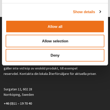
0
kr
2 692
kr
(ex. moms)
(ex. moms)
Show details
Allow all
Allow selection
Deny
Alla priser på tillbehör och tillval gäller vid köp av ny maskin. Priserna
gäller inte vid köp av enskild produkt, till exempel
reservdel. Kontakta din lokala återförsäljare för aktuella priser.
Surgatan 12, 602 28
Norrköping, Sweden
+46 (0)11 – 19 70 40