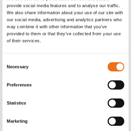
provide social media features and to analyse our traffic.
Rotor, komplett med slagor
Grön truckknapp
Lägg till i varukorg
We also share information about your use of our site with
our social media, advertising and analytics partners who
OR80013456G
A00220
may combine it with other information that you’ve
35 730
kr
530
kr
(ex. moms)
(ex. moms)
provided to them or that they’ve collected from your use
of their services.
Consent
Necessary
Selection
Preferences
Statistics
Excidor Spakstyrning inkl 4-
Rotor teeth 8t/6k 7.5Gr/8 R6/14
Lägg till i varukorg
finger spakställ
Marketing
969.1865
SYU00010