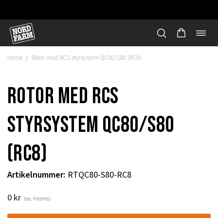
Öppn
Hoppa
navi
till
Home
Rotor med RCS styrsystem QC80/S80 (RC8)
/
innehåll
Rotor med RCS
styrsystem QC80/S80
(RC8)
Artikelnummer
:
RTQC80-S80-RC8
"
0
kr
(ex. moms)