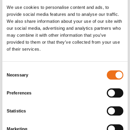
We use cookies to personalise content and ads, to
provide social media features and to analyse our traffic.
We also share information about your use of our site with
Rotor, komplett med slagor
Grön truckknapp
Lägg till i varukorg
our social media, advertising and analytics partners who
may combine it with other information that you’ve
OR80013456G
A00220
provided to them or that they’ve collected from your use
35 730
kr
530
kr
(ex. moms)
(ex. moms)
of their services.
Consent
Necessary
Selection
Preferences
Statistics
Excidor Spakstyrning inkl 4-
Rotor teeth 8t/6k 7.5Gr/8 R6/14
Lägg till i varukorg
Marketing