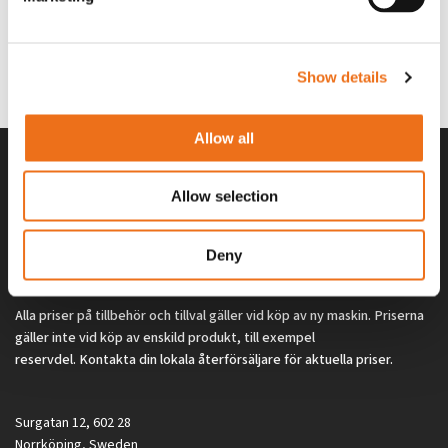
finger spakställ
969.1865
SYU00010
Show details
0
kr
2 692
kr
(ex. moms)
(ex. moms)
Allow all
Allow selection
Deny
Alla priser på tillbehör och tillval gäller vid köp av ny maskin. Priserna
gäller inte vid köp av enskild produkt, till exempel
reservdel. Kontakta din lokala återförsäljare för aktuella priser.
Surgatan 12, 602 28
Norrköping, Sweden