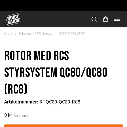
Öppn
Hoppa
navi
till
Home
Rotor med RCS styrsystem QC80/QC80 (RC8)
/
innehåll
Rotor med RCS
styrsystem QC80/QC80
(RC8)
Artikelnummer
:
RTQC80-QC80-RC8
"
0
kr
(ex. moms)