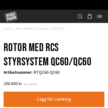
Öppn
Hoppa
navi
till
Home
Rotor med RCS styrsystem QC60/QC60
/
innehåll
Rotor med RCS
styrsystem QC60/QC60
Artikelnummer
:
RTQC60-QC60
296 800
kr
(ex. moms)
"
Lägg till i varukorg