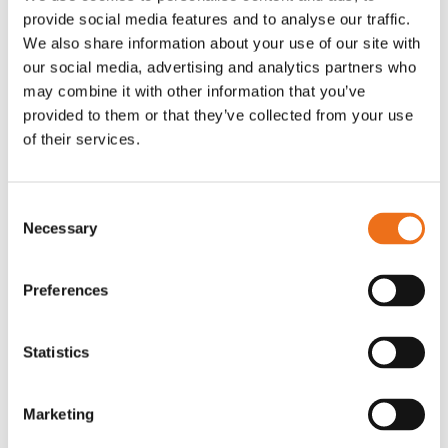
provide social media features and to analyse our traffic.
Rotor, komplett med slagor
Grön truckknapp
Lägg till i varukorg
We also share information about your use of our site with
our social media, advertising and analytics partners who
OR80013456G
A00220
may combine it with other information that you’ve
35 730
kr
530
kr
(ex. moms)
(ex. moms)
provided to them or that they’ve collected from your use
of their services.
Consent
Necessary
Selection
Preferences
Statistics
Excidor Spakstyrning inkl 4-
Rotor teeth 8t/6k 7.5Gr/8 R6/14
Lägg till i varukorg
finger spakställ
Marketing
969.1865
SYU00010