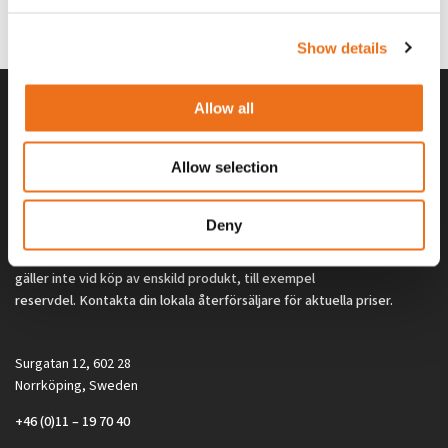
0
kr
2 692
kr
(ex. moms)
(ex. moms)
Show details
Allow all
Allow selection
Deny
Alla priser på tillbehör och tillval gäller vid köp av ny maskin. Priserna
gäller inte vid köp av enskild produkt, till exempel
reservdel. Kontakta din lokala återförsäljare för aktuella priser.
Surgatan 12, 602 28
Norrköping, Sweden
+46 (0)11 – 19 70 40