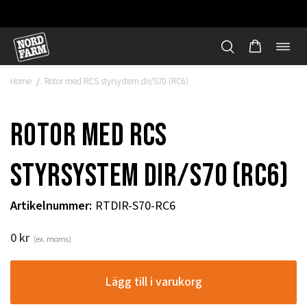
Öppn
Hoppa
navi
till
Home
Rotor med RCS styrsystem dir/S70 (RC6)
/
innehåll
Rotor med RCS
styrsystem dir/S70 (RC6)
Artikelnummer
:
RTDIR-S70-RC6
0
kr
(ex. moms)
"
Lägg till i varukorg