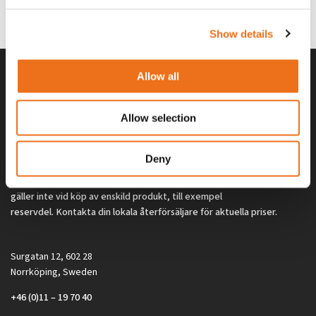
0
kr
2 692
kr
(ex. moms)
(ex. moms)
Show details
Allow all
Allow selection
Deny
Alla priser på tillbehör och tillval gäller vid köp av ny maskin. Priserna
gäller inte vid köp av enskild produkt, till exempel
reservdel. Kontakta din lokala återförsäljare för aktuella priser.
Surgatan 12, 602 28
Norrköping, Sweden
+46 (0)11 – 19 70 40