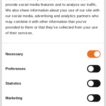
provide social media features and to analyse our traffic.
Rotor, komplett med slagor
Grön truckknapp
Lägg till i varukorg
We also share information about your use of our site with
our social media, advertising and analytics partners who
OR80013456G
A00220
may combine it with other information that you’ve
35 730
kr
530
kr
(ex. moms)
(ex. moms)
provided to them or that they’ve collected from your use
of their services.
Consent
Necessary
Selection
Preferences
Statistics
Excidor Spakstyrning inkl 4-
Rotor teeth 8t/6k 7.5Gr/8 R6/14
Lägg till i varukorg
finger spakställ
Marketing
969.1865
SYU00010