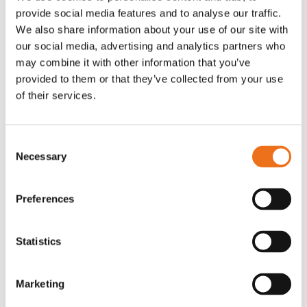
provide social media features and to analyse our traffic.
Rotor, komplett med slagor
Grön truckknapp
Lägg till i varukorg
We also share information about your use of our site with
our social media, advertising and analytics partners who
OR80013456G
A00220
may combine it with other information that you’ve
35 730
kr
530
kr
(ex. moms)
(ex. moms)
provided to them or that they’ve collected from your use
of their services.
Consent
Necessary
Selection
Preferences
Statistics
Excidor Spakstyrning inkl 4-
Rotor teeth 8t/6k 7.5Gr/8 R6/14
Lägg till i varukorg
finger spakställ
Marketing
969.1865
SYU00010