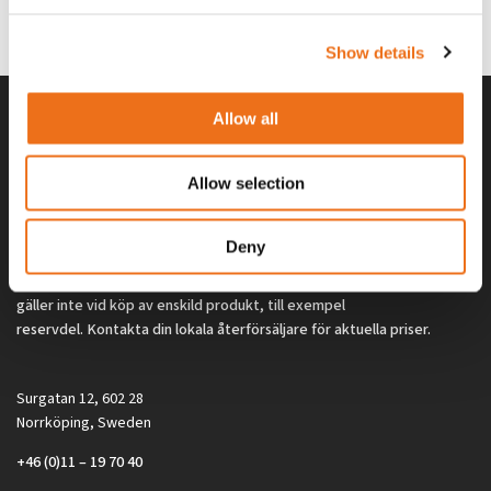
0
kr
2 692
kr
(ex. moms)
(ex. moms)
Show details
Allow all
Allow selection
Deny
Alla priser på tillbehör och tillval gäller vid köp av ny maskin. Priserna
gäller inte vid köp av enskild produkt, till exempel
reservdel. Kontakta din lokala återförsäljare för aktuella priser.
Surgatan 12, 602 28
Norrköping, Sweden
+46 (0)11 – 19 70 40