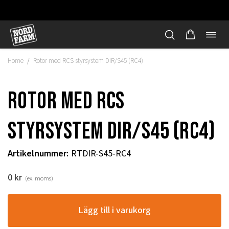
Öppn
Hoppa
navi
till
Home
Rotor med RCS styrsystem DIR/S45 (RC4)
/
innehåll
Rotor med RCS
styrsystem DIR/S45 (RC4)
Artikelnummer
:
RTDIR-S45-RC4
0
kr
(ex. moms)
"
Lägg till i varukorg