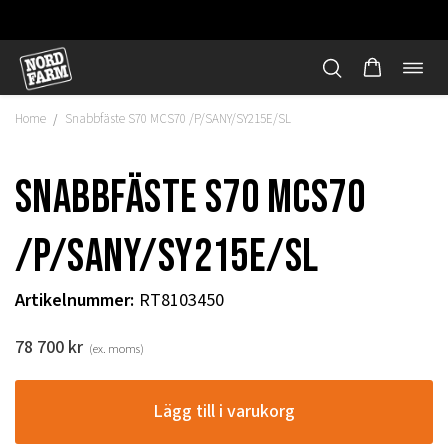
Öppn
Hoppa
navi
till
Home
Snabbfäste S70 MCS70 /P/SANY/SY215E/SL
/
innehåll
Snabbfäste S70 MCS70
/P/SANY/SY215E/SL
Artikelnummer
:
RT8103450
78 700
kr
(ex. moms)
"
Lägg till i varukorg