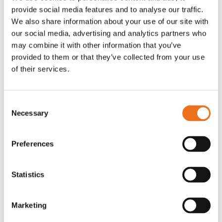
provide social media features and to analyse our traffic.
Rotor, komplett med slagor
Grön truckknapp
Lägg till i varukorg
We also share information about your use of our site with
our social media, advertising and analytics partners who
OR80013456G
A00220
may combine it with other information that you’ve
35 730
kr
530
kr
(ex. moms)
(ex. moms)
provided to them or that they’ve collected from your use
of their services.
Consent
Necessary
Selection
Preferences
Statistics
Excidor Spakstyrning inkl 4-
Rotor teeth 8t/6k 7.5Gr/8 R6/14
Lägg till i varukorg
finger spakställ
Marketing
969.1865
SYU00010