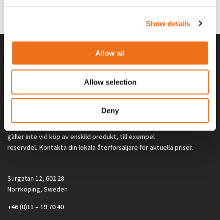
0
kr
2 692
kr
(ex. moms)
(ex. moms)
Show details
Allow all
Allow selection
Deny
Alla priser på tillbehör och tillval gäller vid köp av ny maskin. Priserna
gäller inte vid köp av enskild produkt, till exempel
reservdel. Kontakta din lokala återförsäljare för aktuella priser.
Surgatan 12, 602 28
Norrköping, Sweden
+46 (0)11 – 19 70 40