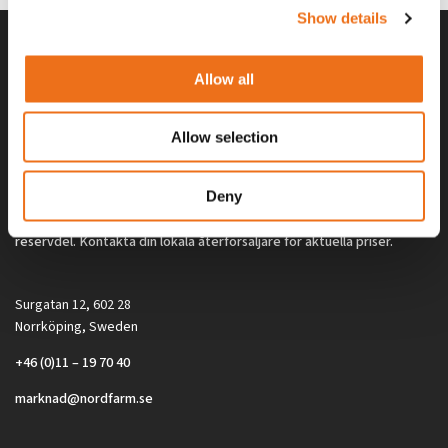
Show details
Allow all
Allow selection
Deny
Alla priser på tillbehör och tillval gäller vid köp av ny maskin. Priserna
gäller inte vid köp av enskild produkt, till exempel
reservdel. Kontakta din lokala återförsäljare för aktuella priser.
Surgatan 12, 602 28
Norrköping, Sweden
+46 (0)11 – 19 70 40
marknad@nordfarm.se