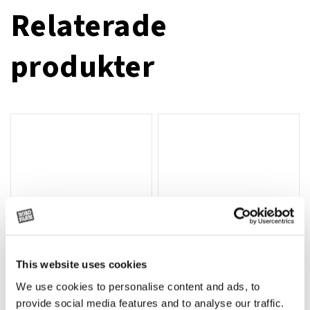
Relaterade
produkter
This website uses cookies
We use cookies to personalise content and ads, to
Rotor, komplett med slagor
Grön truckknapp
Lägg till i varukorg
provide social media features and to analyse our traffic.