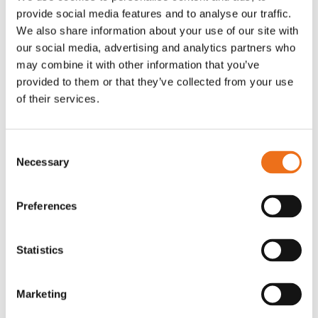
provide social media features and to analyse our traffic.
Rotor, komplett med slagor
Grön truckknapp
Lägg till i varukorg
We also share information about your use of our site with
our social media, advertising and analytics partners who
OR80013456G
A00220
may combine it with other information that you’ve
35 730
kr
530
kr
(ex. moms)
(ex. moms)
provided to them or that they’ve collected from your use
of their services.
Consent
Necessary
Selection
Preferences
Statistics
Excidor Spakstyrning inkl 4-
Rotor teeth 8t/6k 7.5Gr/8 R6/14
Lägg till i varukorg
finger spakställ
Marketing
969.1865
SYU00010