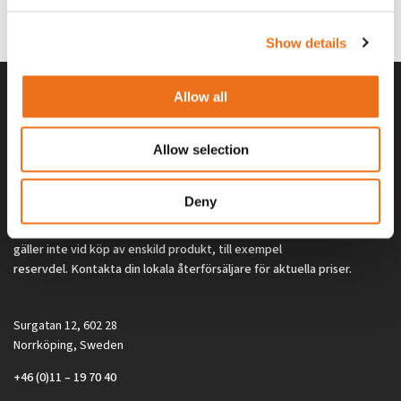
0
kr
2 692
kr
(ex. moms)
(ex. moms)
Show details
Allow all
Allow selection
Deny
Alla priser på tillbehör och tillval gäller vid köp av ny maskin. Priserna
gäller inte vid köp av enskild produkt, till exempel
reservdel. Kontakta din lokala återförsäljare för aktuella priser.
Surgatan 12, 602 28
Norrköping, Sweden
+46 (0)11 – 19 70 40