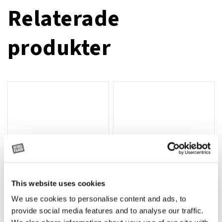
Relaterade
produkter
This website uses cookies
We use cookies to personalise content and ads, to
Rotor, komplett med slagor
Grön truckknapp
Lägg till i varukorg
provide social media features and to analyse our traffic.