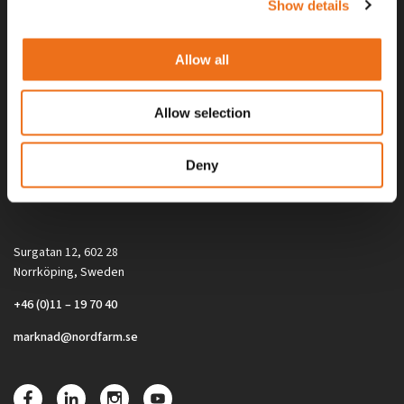
Show details
Allow all
Allow selection
Alla priser på tillbehör och tillval gäller vid köp av ny maskin. Priserna
Deny
gäller inte vid köp av enskild produkt, till exempel
reservdel. Kontakta din lokala återförsäljare för aktuella priser.
Surgatan 12, 602 28
Norrköping, Sweden
+46 (0)11 – 19 70 40
marknad@nordfarm.se