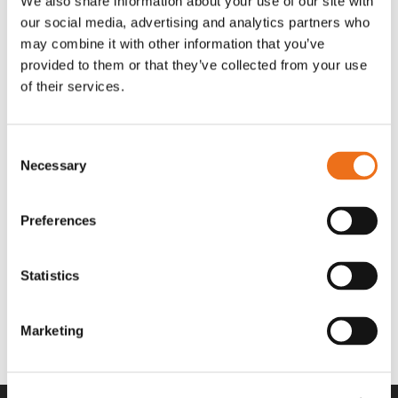
We also share information about your use of our site with
OR80013456G
A00220
our social media, advertising and analytics partners who
35 730
kr
530
kr
(ex. moms)
(ex. moms)
may combine it with other information that you’ve
provided to them or that they’ve collected from your use
of their services.
Consent
Necessary
Selection
Preferences
Statistics
Rotor teeth 8t/6k 7.5Gr/8 R6/14
Rotor teeth 8t/6k 0Gr/8 R6/14
Lägg till i varukorg
969.1865
969.1864
Marketing
2 692
kr
2 692
kr
(ex. moms)
(ex. moms)