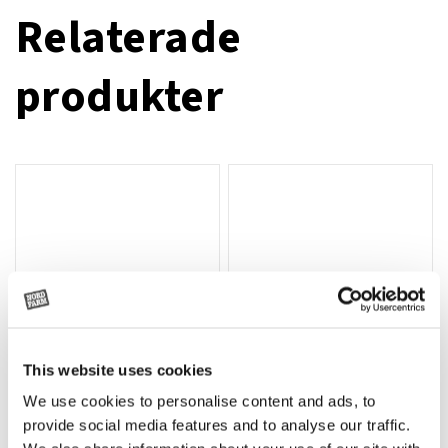
Relaterade
produkter
This website uses cookies
We use cookies to personalise content and ads, to
Rotor, komplett med slagor
Grön truckknapp
Lägg till i varukorg
provide social media features and to analyse our traffic.