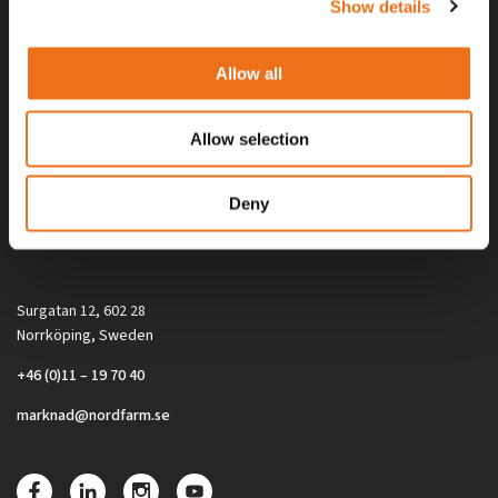
Show details
Allow all
Allow selection
Alla priser på tillbehör och tillval gäller vid köp av ny maskin. Priserna
Deny
gäller inte vid köp av enskild produkt, till exempel
reservdel. Kontakta din lokala återförsäljare för aktuella priser.
Surgatan 12, 602 28
Norrköping, Sweden
+46 (0)11 – 19 70 40
marknad@nordfarm.se