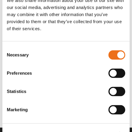
We also share information about your use of our site with
OR80013456G
A00220
our social media, advertising and analytics partners who
35 730
kr
530
kr
(ex. moms)
(ex. moms)
may combine it with other information that you’ve
provided to them or that they’ve collected from your use
of their services.
Consent
Necessary
Selection
Preferences
Statistics
Rotor teeth 8t/6k 7.5Gr/8 R6/14
Rotor teeth 8t/6k 0Gr/8 R6/14
Lägg till i varukorg
969.1865
969.1864
Marketing
2 692
kr
2 692
kr
(ex. moms)
(ex. moms)