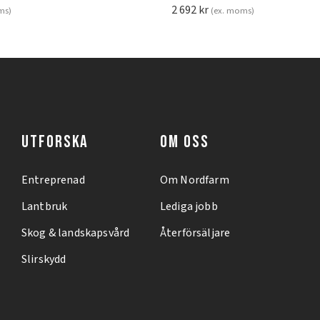
2 692
kr
ms)
(ex. moms)
UTFORSKA
OM OSS
Entreprenad
Om Nordfarm
Lantbruk
Lediga jobb
Skog & landskapsvård
Återförsäljare
Slirskydd