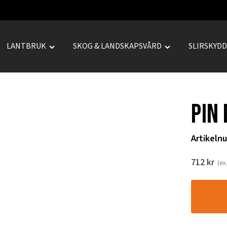
LANTBRUK
SKOG & LANDSKAPSVÅRD
SLIRSKYD
le
Toggle
Toggle
REPRENAD"
"LANTBRUK"
"SKOG
u
menu
&
LANDSKAPSVÅRD
PIN
menu
Artikeln
712
kr
(ex