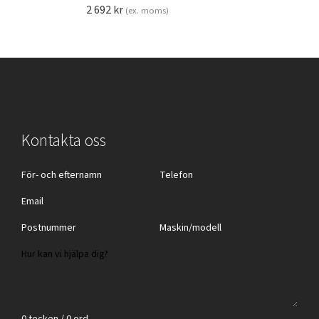
2 692
kr
(ex. moms)
Kontakta oss