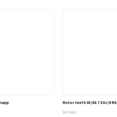
knapp
Rotor teeth 8t/6k 7.5Gr/8 R6
ill i varukorg
Lägg till i varukorg
969.1865