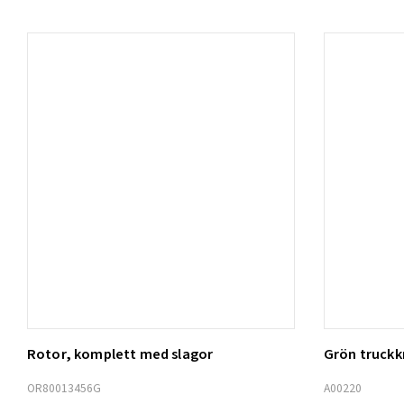
Rotor, komplett med slagor
Grön truck
Lägg t
OR80013456G
A00220