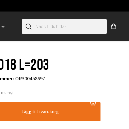
D
Toggle
"SLIRSKYDD"
menu
"
 D18 L=203
ummer
:
OR30045869Z
. moms)
Lägg till i varukorg