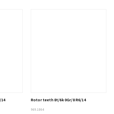
/14
Rotor teeth 8t/6k 0Gr/8 R6/14
Lägg till i varukorg
969.1864