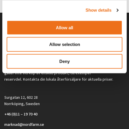
2 692
kr
2 692
kr
(ex. moms)
(ex. moms)
Show details
Allow all
Allow selection
Deny
Alla priser på tillbehör och tillval gäller vid köp av ny maskin. Priserna
gäller inte vid köp av enskild produkt, till exempel
reservdel. Kontakta din lokala återförsäljare för aktuella priser.
Surgatan 12, 602 28
Norrköping, Sweden
+46 (0)11 – 19 70 40
marknad@nordfarm.se