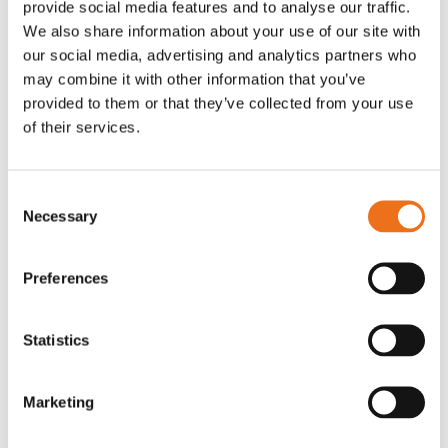
provide social media features and to analyse our traffic.
Rotor, komplett med slagor
Grön truckknapp
We also share information about your use of our site with
Lägg till i varukorg
our social media, advertising and analytics partners who
OR80013456G
A00220
may combine it with other information that you’ve
35 730
kr
530
kr
(ex. moms)
(ex. moms)
provided to them or that they’ve collected from your use
of their services.
Consent
Necessary
Selection
Preferences
Statistics
Rotor teeth 8t/6k 7.5Gr/8 R6/14
Rotor teeth 8t/6k 0Gr/8 R6/14
Lägg till i varukorg
Marketing
969.1865
969.1864