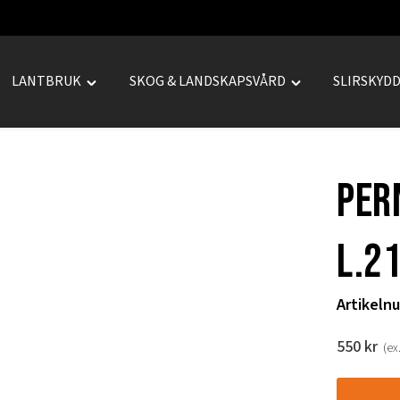
LANTBRUK
SKOG & LANDSKAPSVÅRD
SLIRSKYD
le
Toggle
Toggle
REPRENAD"
"LANTBRUK"
"SKOG
u
menu
&
LANDSKAPSVÅRD
PER
menu
L.21
Artikeln
550
kr
(ex