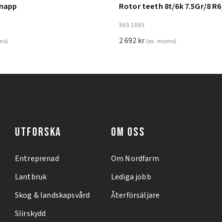
knapp
Rotor teeth 8t/6k 7.5Gr/8 R6
ill i varukorg
Lägg till i varukorg
969.1865
2 692
kr
ms)
(ex. moms)
UTFORSKA
OM OSS
Entreprenad
Om Nordfarm
Lantbruk
Lediga jobb
Skog & landskapsvård
Återförsäljare
Slirskydd