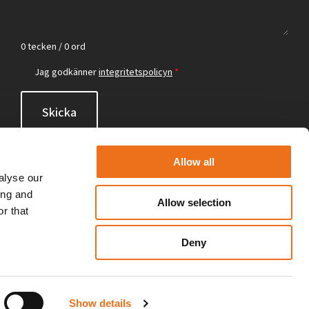
0 tecken / 0 ord
Jag godkänner
integritetspolicyn
*
Skicka
Allow all
alyse our
ing and
Allow selection
r that
Deny
Show details