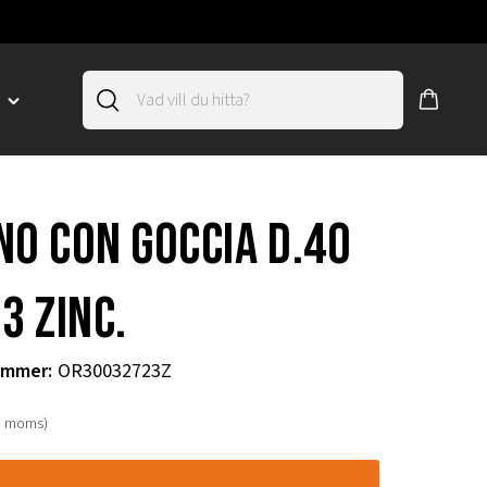
D
Toggle
"SLIRSKYDD"
menu
"
NO CON GOCCIA D.40
3 ZINC.
ummer
:
OR30032723Z
. moms)