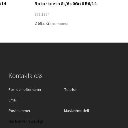
/14
Rotor teeth 8t/6k 0Gr/8 R6/14
Lägg till i varukorg
969.1864
2 692
kr
(ex. moms)
Kontakta oss