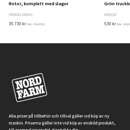
Rotor, komplett med slagor
Grön truck
Lägg t
OR80013456G
A00220
35 730
kr
530
kr
(ex. moms)
(ex. mo
Alla priser på tillbehör och tillval gäller vid köp av ny
maskin. Priserna gäller inte vid köp av enskild produkt,
till exempel reservdel. Kontakta din