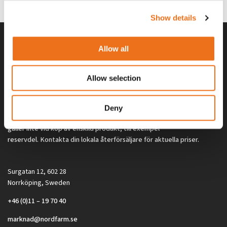
2 692
kr
2 692
kr
(ex. moms)
(ex. moms)
Show details
Allow all
Allow selection
Deny
Alla priser på tillbehör och tillval gäller vid köp av ny maskin. Priserna
gäller inte vid köp av enskild produkt, till exempel
reservdel. Kontakta din lokala återförsäljare för aktuella priser.
Surgatan 12, 602 28
Norrköping, Sweden
+46 (0)11 – 19 70 40
marknad@nordfarm.se