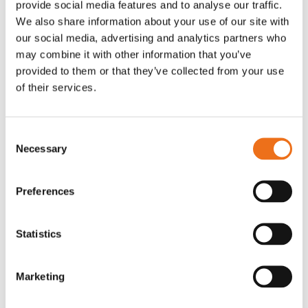
provide social media features and to analyse our traffic.
Rotor, komplett med slagor
Grön truckknapp
We also share information about your use of our site with
Lägg till i varukorg
our social media, advertising and analytics partners who
OR80013456G
A00220
may combine it with other information that you’ve
35 730
kr
530
kr
(ex. moms)
(ex. moms)
provided to them or that they’ve collected from your use
of their services.
Consent
Necessary
Selection
Preferences
Statistics
Rotor teeth 8t/6k 7.5Gr/8 R6/14
Rotor teeth 8t/6k 0Gr/8 R6/14
Lägg till i varukorg
Marketing
969.1865
969.1864