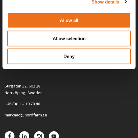
Show details
Allow all
Allow selection
Alla priser på tillbehör och tillval gäller vid köp av ny maskin. Priserna
Deny
gäller inte vid köp av enskild produkt, till exempel
reservdel. Kontakta din lokala återförsäljare för aktuella priser.
Surgatan 12, 602 28
Norrköping, Sweden
+46 (0)11 – 19 70 40
marknad@nordfarm.se