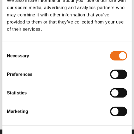
We also share information about your use of our site with
OR80013456G
A00220
our social media, advertising and analytics partners who
35 730
kr
530
kr
(ex. moms)
(ex. moms)
may combine it with other information that you’ve
provided to them or that they’ve collected from your use
of their services.
Consent
Necessary
Selection
Preferences
Statistics
Rotor teeth 8t/6k 7.5Gr/8 R6/14
Rotor teeth 8t/6k 0Gr/8 R6/14
Lägg till i varukorg
969.1865
969.1864
Marketing
2 692
kr
2 692
kr
(ex. moms)
(ex. moms)