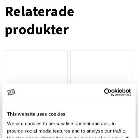
Relaterade
produkter
This website uses cookies
We use cookies to personalise content and ads, to
Rotor, komplett med slagor
Grön truckknapp
Lägg till i varukorg
provide social media features and to analyse our traffic.