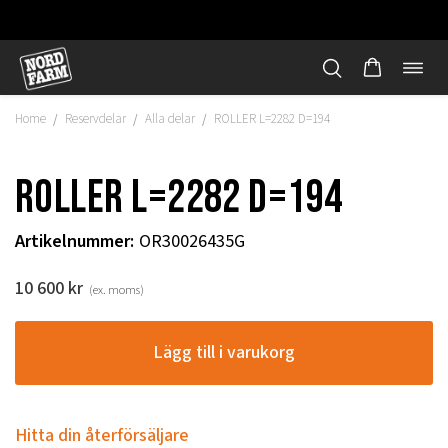
Öppn
Hoppa
navi
till
Home
Reservdelar
Alla delar
ROLLER L=2282 D=194
/
/
/
innehåll
ROLLER L=2282 D=194
Artikelnummer
:
OR30026435G
10 600
kr
(ex. moms)
Lägg till i varukorg
"
Hitta din återförsäljare