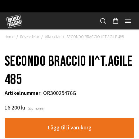
Öppn
Hoppa
navi
till
Home
Reservdelar
Alla delar
SECONDO BRACCIO II^T.AGILE 485
/
/
/
innehåll
SECONDO BRACCIO II^T.AGILE
485
Artikelnummer
:
OR30025476G
16 200
kr
(ex. moms)
"
Lägg till i varukorg