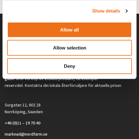
2 692
kr
2 692
kr
(ex. moms)
(ex. moms)
Show details
Allow all
Allow selection
Deny
Alla priser på tillbehör och tillval gäller vid köp av ny maskin. Priserna
gäller inte vid köp av enskild produkt, till exempel
reservdel. Kontakta din lokala återförsäljare för aktuella priser.
Surgatan 12, 602 28
Norrköping, Sweden
+46 (0)11 – 19 70 40
marknad@nordfarm.se