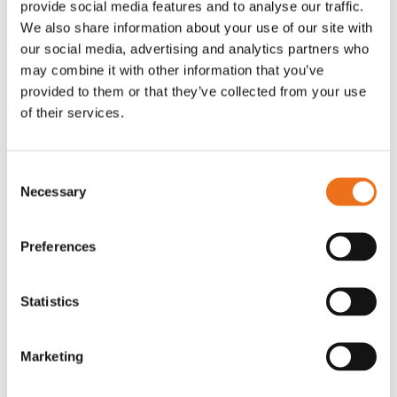
provide social media features and to analyse our traffic.
Rotor, komplett med slagor
Grön truckknapp
We also share information about your use of our site with
Lägg till i varukorg
our social media, advertising and analytics partners who
OR80013456G
A00220
may combine it with other information that you’ve
35 730
kr
530
kr
(ex. moms)
(ex. moms)
provided to them or that they’ve collected from your use
of their services.
Consent
Necessary
Selection
Preferences
Statistics
Rotor teeth 8t/6k 7.5Gr/8 R6/14
Rotor teeth 8t/6k 0Gr/8 R6/14
Lägg till i varukorg
Marketing
969.1865
969.1864