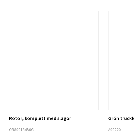
Rotor, komplett med slagor
Grön truck
Lägg t
OR80013456G
A00220