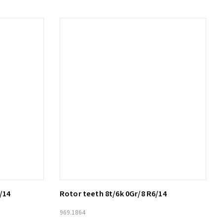
/14
Rotor teeth 8t/6k 0Gr/8 R6/14
Lägg till i varukorg
969.1864