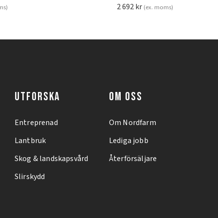
2 692
kr
ms)
(ex. moms)
UTFORSKA
OM OSS
Entreprenad
Om Nordfarm
Lantbruk
Lediga jobb
Skog & landskapsvård
Återförsäljare
Slirskydd