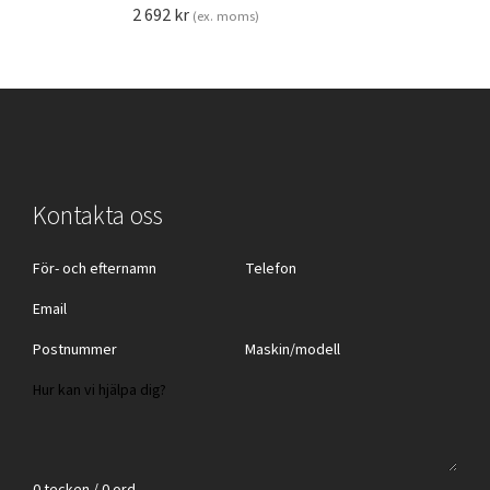
2 692
kr
(ex. moms)
Kontakta oss