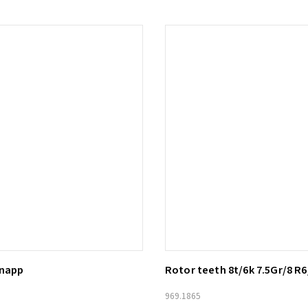
knapp
Rotor teeth 8t/6k 7.5Gr/8 R6
ill i varukorg
Lägg till i varukorg
969.1865