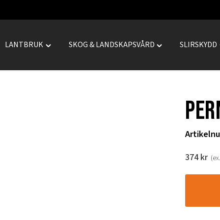
LANTBRUK
SKOG & LANDSKAPSVÅRD
SLIRSKYDD
le
Toggle
Toggle
REPRENAD"
"LANTBRUK"
"SKOG
menu
&
LANDSKAPSVÅRD
PER
menu
Artikeln
374
kr
(ex