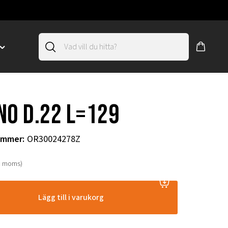
Toggle
"SLIRSKYDD"
menu
"
NO D.22 L=129
ummer
:
OR30024278Z
. moms)
Lägg till i varukorg