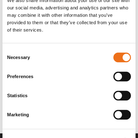
We also share information about your use of our site with
OR80013456G
A00220
our social media, advertising and analytics partners who
35 730
kr
530
kr
(ex. moms)
(ex. moms)
may combine it with other information that you’ve
provided to them or that they’ve collected from your use
of their services.
Consent
Necessary
Selection
Preferences
Statistics
Rotor teeth 8t/6k 7.5Gr/8 R6/14
Rotor teeth 8t/6k 0Gr/8 R6/14
Lägg till i varukorg
969.1865
969.1864
Marketing
2 692
kr
2 692
kr
(ex. moms)
(ex. moms)