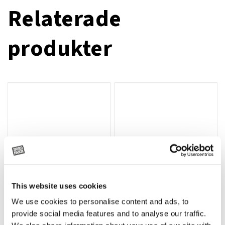
Relaterade
produkter
This website uses cookies
We use cookies to personalise content and ads, to
Rotor, komplett med slagor
Grön truckknapp
Lägg till i varukorg
provide social media features and to analyse our traffic.