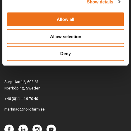
Show details
Allow all
Allow selection
Alla priser på tillbehör och tillval gäller vid köp av ny maskin. Priserna
Deny
gäller inte vid köp av enskild produkt, till exempel
reservdel. Kontakta din lokala återförsäljare för aktuella priser.
Surgatan 12, 602 28
Norrköping, Sweden
+46 (0)11 – 19 70 40
marknad@nordfarm.se