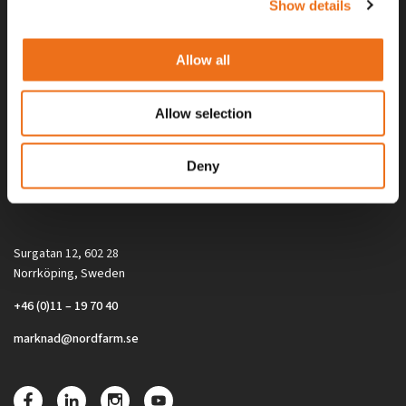
Show details
Allow all
Allow selection
Alla priser på tillbehör och tillval gäller vid köp av ny maskin. Priserna
Deny
gäller inte vid köp av enskild produkt, till exempel
reservdel. Kontakta din lokala återförsäljare för aktuella priser.
Surgatan 12, 602 28
Norrköping, Sweden
+46 (0)11 – 19 70 40
marknad@nordfarm.se