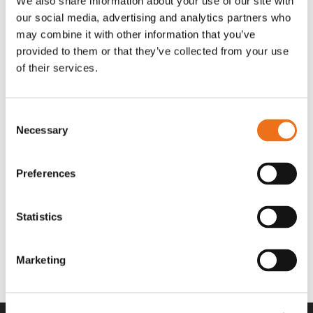
We also share information about your use of our site with
OR80013456G
A00220
our social media, advertising and analytics partners who
35 730
kr
530
kr
(ex. moms)
(ex. moms)
may combine it with other information that you’ve
provided to them or that they’ve collected from your use
of their services.
Consent
Necessary
Selection
Preferences
Statistics
Rotor teeth 8t/6k 7.5Gr/8 R6/14
Rotor teeth 8t/6k 0Gr/8 R6/14
Lägg till i varukorg
969.1865
969.1864
Marketing
2 692
kr
2 692
kr
(ex. moms)
(ex. moms)