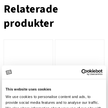
Relaterade
produkter
This website uses cookies
We use cookies to personalise content and ads, to
Rotor, komplett med slagor
Grön truckknapp
Lägg till i varukorg
provide social media features and to analyse our traffic.