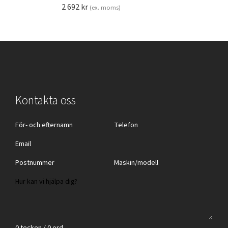
2 692
kr
(ex. moms)
Kontakta oss