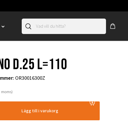
D
Toggle
"SLIRSKYDD"
menu
"
NO D.25 L=110
ummer
:
OR30016300Z
. moms)
Lägg till i varukorg