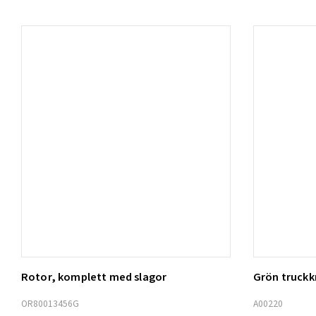
Rotor, komplett med slagor
Grön truck
Lägg t
OR80013456G
A00220