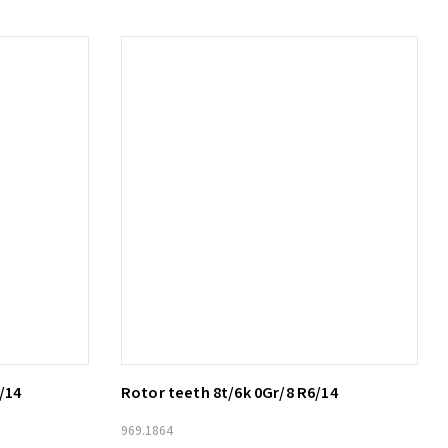
/14
Rotor teeth 8t/6k 0Gr/8 R6/14
Lägg till i varukorg
969.1864