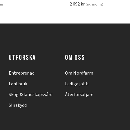
2 692
kr
ms)
(ex. moms)
UTFORSKA
OM OSS
Entreprenad
Om Nordfarm
Lantbruk
Lediga jobb
Skog & landskapsvård
Återförsäljare
Slirskydd