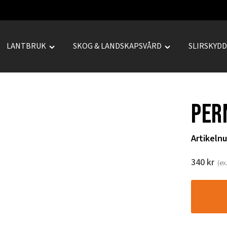
LANTBRUK
SKOG & LANDSKAPSVÅRD
SLIRSKYD
le
Toggle
Toggle
REPRENAD"
"LANTBRUK"
"SKOG
u
menu
&
LANDSKAPSVÅRD
PER
menu
Artikeln
340
kr
(ex