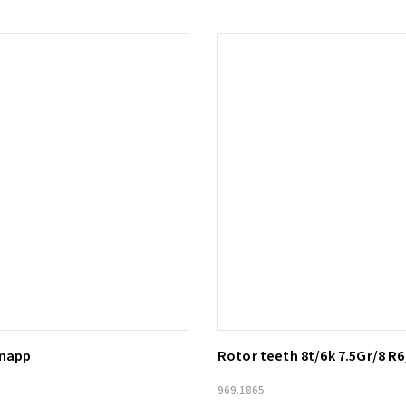
knapp
Rotor teeth 8t/6k 7.5Gr/8 R6
ill i varukorg
Lägg till i varukorg
969.1865