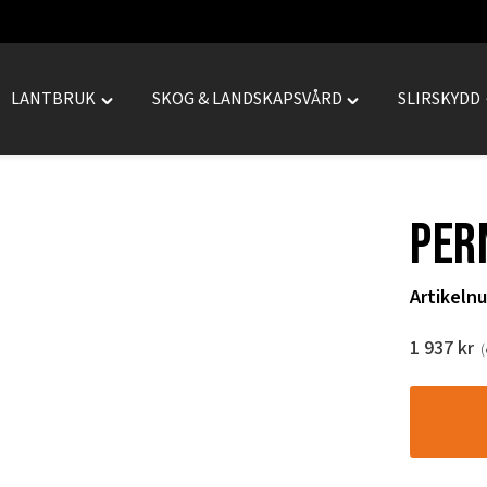
LANTBRUK
SKOG & LANDSKAPSVÅRD
SLIRSKYDD
le
Toggle
Toggle
REPRENAD"
"LANTBRUK"
"SKOG
menu
&
LANDSKAPSVÅRD
PER
menu
Artikeln
1 937
kr