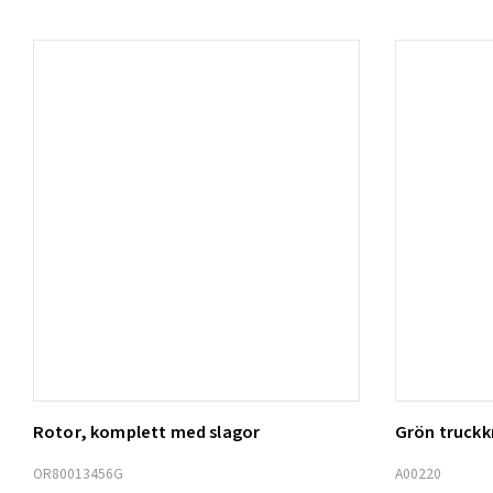
Rotor, komplett med slagor
Grön truck
Lägg t
OR80013456G
A00220