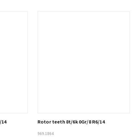
/14
Rotor teeth 8t/6k 0Gr/8 R6/14
Lägg till i varukorg
969.1864