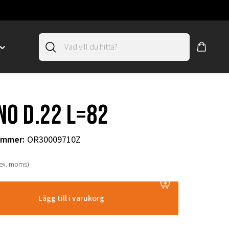
Toggle
"SLIRSKYDD"
menu
"
NO D.22 L=82
ummer
:
OR30009710Z
(ex. moms)
Lägg till i varukorg