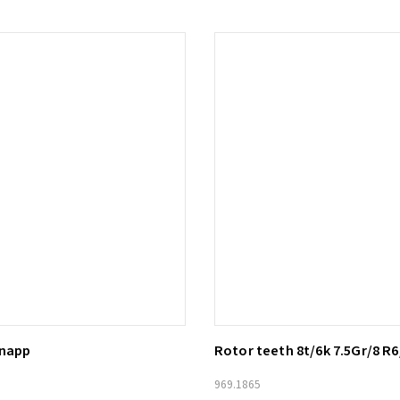
knapp
Rotor teeth 8t/6k 7.5Gr/8 R6
ill i varukorg
Lägg till i varukorg
969.1865