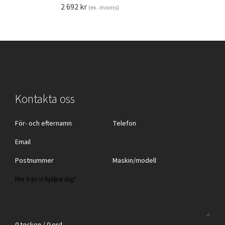
2 692
kr
(ex. moms)
Kontakta oss