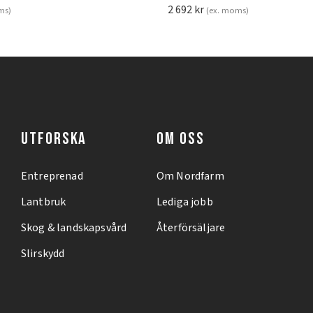
2 692
kr
ms)
(ex. moms)
UTFORSKA
OM OSS
Entreprenad
Om Nordfarm
Lantbruk
Lediga jobb
Skog & landskapsvård
Återförsäljare
Slirskydd