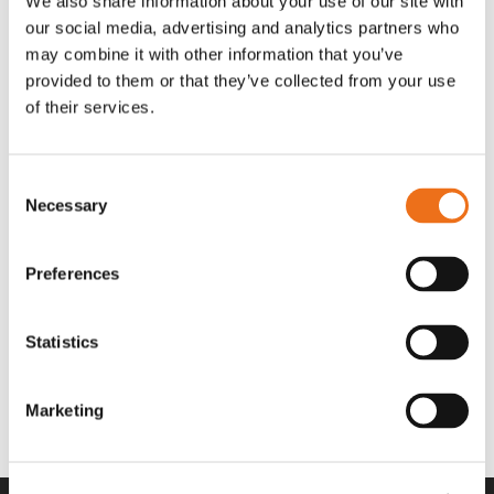
We also share information about your use of our site with
OR80013456G
A00220
our social media, advertising and analytics partners who
35 730
kr
530
kr
(ex. moms)
(ex. moms)
may combine it with other information that you’ve
provided to them or that they’ve collected from your use
of their services.
Consent
Necessary
Selection
Preferences
Statistics
Rotor teeth 8t/6k 7.5Gr/8 R6/14
Rotor teeth 8t/6k 0Gr/8 R6/14
Lägg till i varukorg
969.1865
969.1864
Marketing
2 692
kr
2 692
kr
(ex. moms)
(ex. moms)