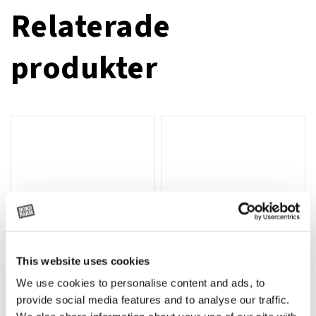
Relaterade
produkter
This website uses cookies
We use cookies to personalise content and ads, to
Rotor, komplett med slagor
Grön truckknapp
Lägg till i varukorg
provide social media features and to analyse our traffic.