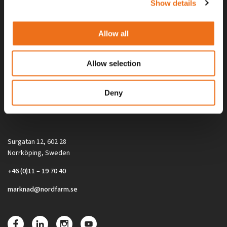
Show details
Allow all
Allow selection
Alla priser på tillbehör och tillval gäller vid köp av ny maskin. Priserna
Deny
gäller inte vid köp av enskild produkt, till exempel
reservdel. Kontakta din lokala återförsäljare för aktuella priser.
Surgatan 12, 602 28
Norrköping, Sweden
+46 (0)11 – 19 70 40
marknad@nordfarm.se