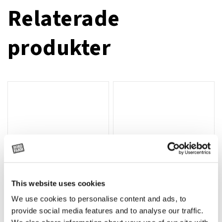
Relaterade
produkter
This website uses cookies
We use cookies to personalise content and ads, to
Rotor, komplett med slagor
Grön truckknapp
Lägg till i varukorg
provide social media features and to analyse our traffic.