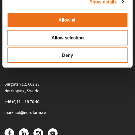
Show details
Allow all
Allow selection
Alla priser på tillbehör och tillval gäller vid köp av ny maskin. Priserna
Deny
gäller inte vid köp av enskild produkt, till exempel
reservdel. Kontakta din lokala återförsäljare för aktuella priser.
Surgatan 12, 602 28
Norrköping, Sweden
+46 (0)11 – 19 70 40
marknad@nordfarm.se