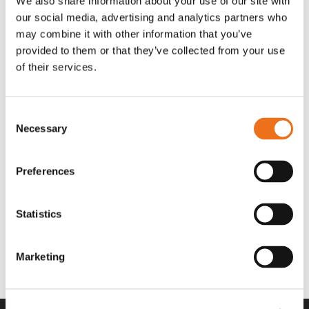
We also share information about your use of our site with
OR80013456G
A00220
our social media, advertising and analytics partners who
35 730
kr
530
kr
(ex. moms)
(ex. moms)
may combine it with other information that you’ve
provided to them or that they’ve collected from your use
of their services.
Consent
Necessary
Selection
Preferences
Statistics
Rotor teeth 8t/6k 7.5Gr/8 R6/14
Rotor teeth 8t/6k 0Gr/8 R6/14
Lägg till i varukorg
969.1865
969.1864
Marketing
2 692
kr
2 692
kr
(ex. moms)
(ex. moms)