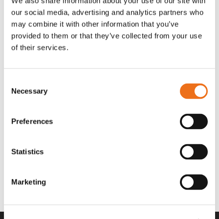
We also share information about your use of our site with
A00220
969.1865
our social media, advertising and analytics partners who
530
kr
2 692
kr
(ex. moms)
(ex. moms)
may combine it with other information that you’ve
provided to them or that they’ve collected from your use
of their services.
Consent
Necessary
Selection
Preferences
Statistics
Rotor teeth 8t/6k 0Gr/8 R6/14
Filtersats 223 A491555
Lägg till i varukorg
969.1864
A491555
Marketing
2 692
kr
3 389
kr
(ex. moms)
(ex. moms)