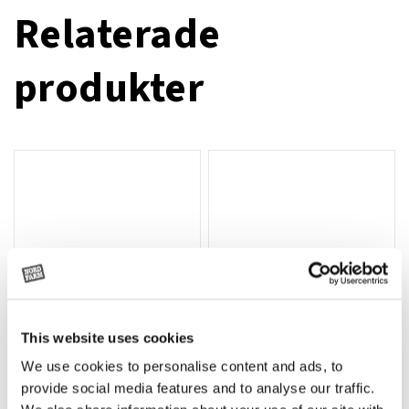
Relaterade
produkter
This website uses cookies
We use cookies to personalise content and ads, to
Grön truckknapp
Rotor teeth 8t/6k 7.5Gr/8 R6/14
Lägg till i varukorg
provide social media features and to analyse our traffic.