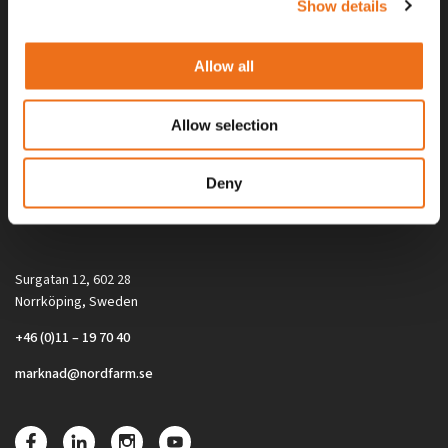
Show details
Allow all
Allow selection
Alla priser på tillbehör och tillval gäller vid köp av ny maskin. Priserna
Deny
gäller inte vid köp av enskild produkt, till exempel
reservdel. Kontakta din lokala återförsäljare för aktuella priser.
Surgatan 12, 602 28
Norrköping, Sweden
+46 (0)11 – 19 70 40
marknad@nordfarm.se