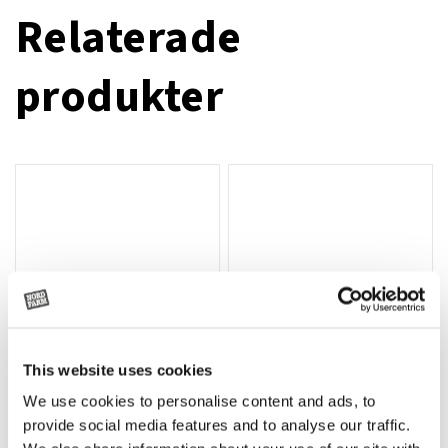
Relaterade
produkter
This website uses cookies
We use cookies to personalise content and ads, to
Rotor, komplett med slagor
Grön truckknapp
Lägg till i varukorg
provide social media features and to analyse our traffic.