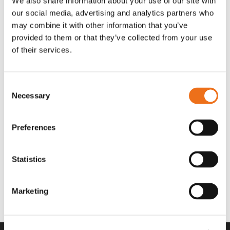
We also share information about your use of our site with
OR80013456G
A00220
our social media, advertising and analytics partners who
35 730
kr
530
kr
(ex. moms)
(ex. moms)
may combine it with other information that you’ve
provided to them or that they’ve collected from your use
of their services.
Consent
Necessary
Selection
Preferences
Statistics
Rotor teeth 8t/6k 7.5Gr/8 R6/14
Rotor teeth 8t/6k 0Gr/8 R6/14
Lägg till i varukorg
969.1865
969.1864
Marketing
2 692
kr
2 692
kr
(ex. moms)
(ex. moms)