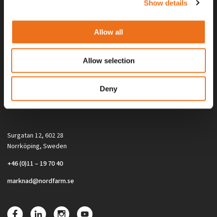
Show details
Allow all
Allow selection
Alla priser på tillbehör och tillval gäller vid köp av ny maskin. Priserna
Deny
gäller inte vid köp av enskild produkt, till exempel
reservdel. Kontakta din lokala återförsäljare för aktuella priser.
Surgatan 12, 602 28
Norrköping, Sweden
+46 (0)11 – 19 70 40
marknad@nordfarm.se