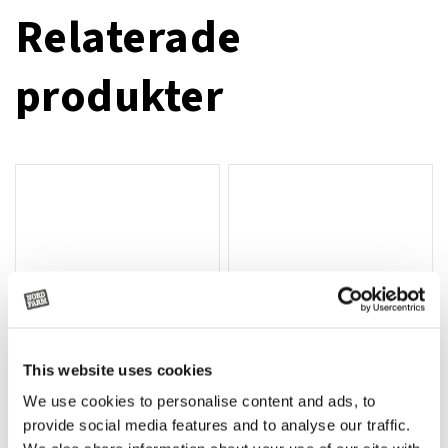
Relaterade
produkter
This website uses cookies
We use cookies to personalise content and ads, to
Rotor, komplett med slagor
Grön truckknapp
Lägg till i varukorg
provide social media features and to analyse our traffic.