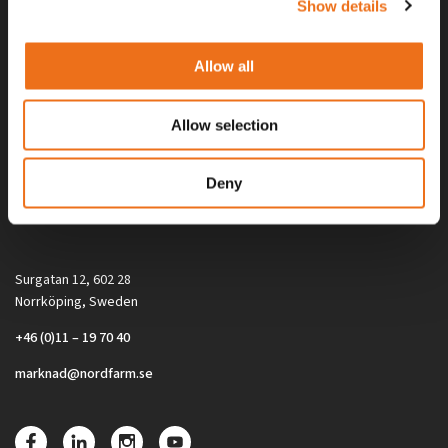
Show details
Allow all
Allow selection
Alla priser på tillbehör och tillval gäller vid köp av ny maskin. Priserna
Deny
gäller inte vid köp av enskild produkt, till exempel
reservdel. Kontakta din lokala återförsäljare för aktuella priser.
Surgatan 12, 602 28
Norrköping, Sweden
+46 (0)11 – 19 70 40
marknad@nordfarm.se