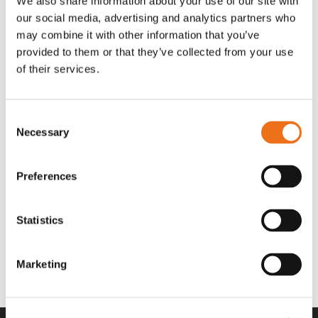
We also share information about your use of our site with
OR80013456G
A00220
our social media, advertising and analytics partners who
35 730
kr
530
kr
(ex. moms)
(ex. moms)
may combine it with other information that you’ve
provided to them or that they’ve collected from your use
of their services.
Consent
Necessary
Selection
Preferences
Statistics
Rotor teeth 8t/6k 7.5Gr/8 R6/14
Rotor teeth 8t/6k 0Gr/8 R6/14
Lägg till i varukorg
969.1865
969.1864
Marketing
2 692
kr
2 692
kr
(ex. moms)
(ex. moms)