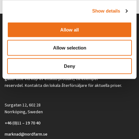
2 692
kr
2 692
kr
(ex. moms)
(ex. moms)
Show details
Allow all
Allow selection
Deny
Alla priser på tillbehör och tillval gäller vid köp av ny maskin. Priserna
gäller inte vid köp av enskild produkt, till exempel
reservdel. Kontakta din lokala återförsäljare för aktuella priser.
Surgatan 12, 602 28
Norrköping, Sweden
+46 (0)11 – 19 70 40
marknad@nordfarm.se