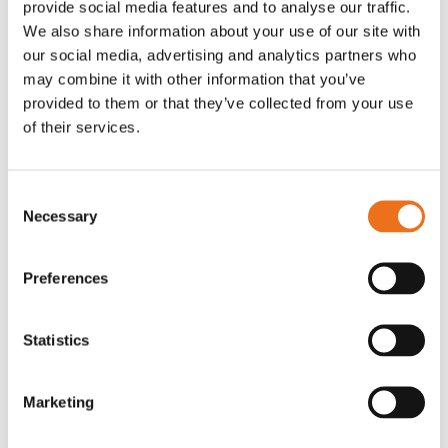
provide social media features and to analyse our traffic.
Rotor, komplett med slagor
Grön truckknapp
We also share information about your use of our site with
Lägg till i varukorg
our social media, advertising and analytics partners who
OR80013456G
A00220
may combine it with other information that you’ve
35 730
kr
530
kr
(ex. moms)
(ex. moms)
provided to them or that they’ve collected from your use
of their services.
Consent
Necessary
Selection
Preferences
Statistics
Rotor teeth 8t/6k 7.5Gr/8 R6/14
Rotor teeth 8t/6k 0Gr/8 R6/14
Lägg till i varukorg
Marketing
969.1865
969.1864