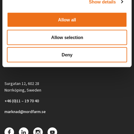
Show details
Allow all
Allow selection
Alla priser på tillbehör och tillval gäller vid köp av ny maskin. Priserna
Deny
gäller inte vid köp av enskild produkt, till exempel
reservdel. Kontakta din lokala återförsäljare för aktuella priser.
Surgatan 12, 602 28
Norrköping, Sweden
+46 (0)11 – 19 70 40
marknad@nordfarm.se