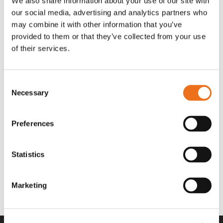
We also share information about your use of our site with
OR80013456G
A00220
our social media, advertising and analytics partners who
35 730
kr
530
kr
(ex. moms)
(ex. moms)
may combine it with other information that you’ve
provided to them or that they’ve collected from your use
of their services.
Consent
Necessary
Selection
Preferences
Statistics
Rotor teeth 8t/6k 7.5Gr/8 R6/14
Rotor teeth 8t/6k 0Gr/8 R6/14
Lägg till i varukorg
969.1865
969.1864
Marketing
2 692
kr
2 692
kr
(ex. moms)
(ex. moms)