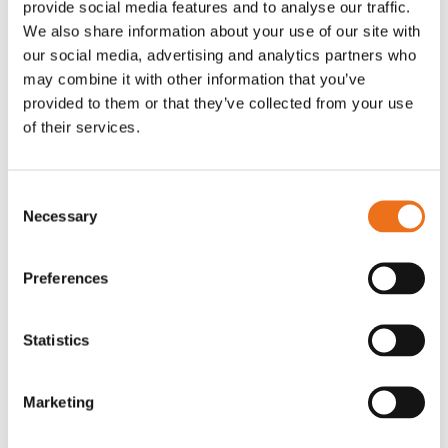
provide social media features and to analyse our traffic.
Rotor, komplett med slagor
Grön truckknapp
We also share information about your use of our site with
Lägg till i varukorg
our social media, advertising and analytics partners who
OR80013456G
A00220
may combine it with other information that you’ve
35 730
kr
530
kr
(ex. moms)
(ex. moms)
provided to them or that they’ve collected from your use
of their services.
Consent
Necessary
Selection
Preferences
Statistics
Rotor teeth 8t/6k 7.5Gr/8 R6/14
Rotor teeth 8t/6k 0Gr/8 R6/14
Lägg till i varukorg
Marketing
969.1865
969.1864