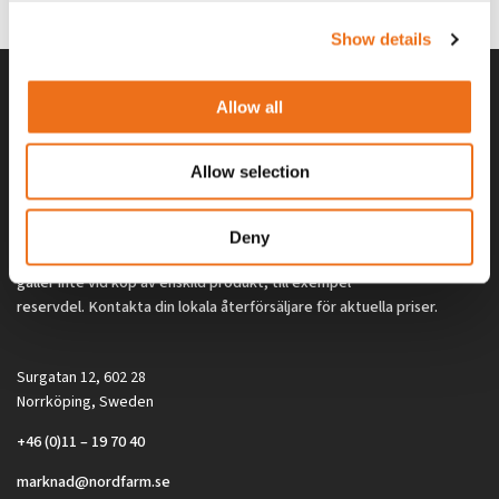
2 692
kr
2 692
kr
(ex. moms)
(ex. moms)
Show details
Allow all
Allow selection
Deny
Alla priser på tillbehör och tillval gäller vid köp av ny maskin. Priserna
gäller inte vid köp av enskild produkt, till exempel
reservdel. Kontakta din lokala återförsäljare för aktuella priser.
Surgatan 12, 602 28
Norrköping, Sweden
+46 (0)11 – 19 70 40
marknad@nordfarm.se