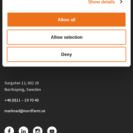
Show details
Allow all
Allow selection
Alla priser på tillbehör och tillval gäller vid köp av ny maskin. Priserna
Deny
gäller inte vid köp av enskild produkt, till exempel
reservdel. Kontakta din lokala återförsäljare för aktuella priser.
Surgatan 12, 602 28
Norrköping, Sweden
+46 (0)11 – 19 70 40
marknad@nordfarm.se