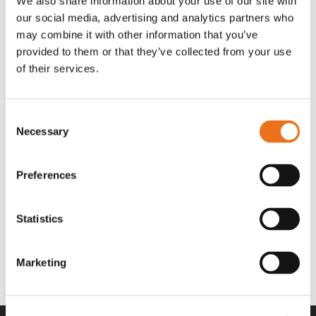
We also share information about your use of our site with
OR80013456G
A00220
our social media, advertising and analytics partners who
35 730
kr
530
kr
(ex. moms)
(ex. moms)
may combine it with other information that you’ve
provided to them or that they’ve collected from your use
of their services.
Consent
Necessary
Selection
Preferences
Statistics
Rotor teeth 8t/6k 7.5Gr/8 R6/14
Rotor teeth 8t/6k 0Gr/8 R6/14
Lägg till i varukorg
969.1865
969.1864
Marketing
2 692
kr
2 692
kr
(ex. moms)
(ex. moms)