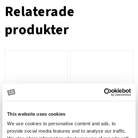
Relaterade
produkter
This website uses cookies
We use cookies to personalise content and ads, to
Rotor, komplett med slagor
Grön truckknapp
Lägg till i varukorg
provide social media features and to analyse our traffic.