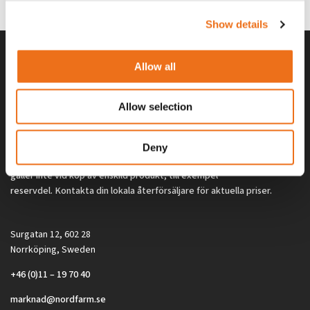
2 692
kr
2 692
kr
(ex. moms)
(ex. moms)
Show details
Allow all
Allow selection
Deny
Alla priser på tillbehör och tillval gäller vid köp av ny maskin. Priserna
gäller inte vid köp av enskild produkt, till exempel
reservdel. Kontakta din lokala återförsäljare för aktuella priser.
Surgatan 12, 602 28
Norrköping, Sweden
+46 (0)11 – 19 70 40
marknad@nordfarm.se