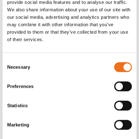
provide social media features and to analyse our traffic.
Rotor, komplett med slagor
Grön truckknapp
We also share information about your use of our site with
Lägg till i varukorg
our social media, advertising and analytics partners who
OR80013456G
A00220
may combine it with other information that you’ve
35 730
kr
530
kr
(ex. moms)
(ex. moms)
provided to them or that they’ve collected from your use
of their services.
Consent
Necessary
Selection
Preferences
Statistics
Rotor teeth 8t/6k 7.5Gr/8 R6/14
Rotor teeth 8t/6k 0Gr/8 R6/14
Lägg till i varukorg
Marketing
969.1865
969.1864