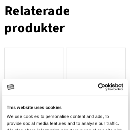
Relaterade
produkter
This website uses cookies
We use cookies to personalise content and ads, to
Rotor, komplett med slagor
Grön truckknapp
Lägg till i varukorg
provide social media features and to analyse our traffic.