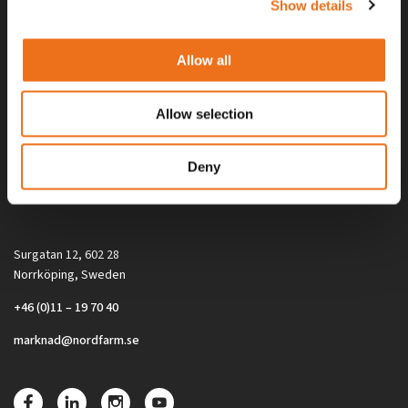
Show details
Allow all
Allow selection
Alla priser på tillbehör och tillval gäller vid köp av ny maskin. Priserna
Deny
gäller inte vid köp av enskild produkt, till exempel
reservdel. Kontakta din lokala återförsäljare för aktuella priser.
Surgatan 12, 602 28
Norrköping, Sweden
+46 (0)11 – 19 70 40
marknad@nordfarm.se