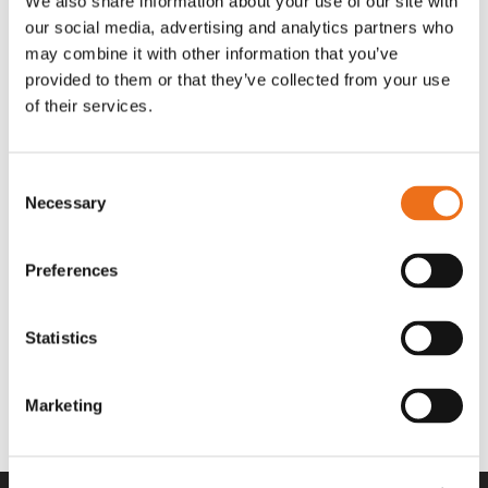
We also share information about your use of our site with
OR80013456G
A00220
our social media, advertising and analytics partners who
35 730
kr
530
kr
(ex. moms)
(ex. moms)
may combine it with other information that you’ve
provided to them or that they’ve collected from your use
of their services.
Consent
Necessary
Selection
Preferences
Statistics
Rotor teeth 8t/6k 7.5Gr/8 R6/14
Rotor teeth 8t/6k 0Gr/8 R6/14
Lägg till i varukorg
969.1865
969.1864
Marketing
2 692
kr
2 692
kr
(ex. moms)
(ex. moms)