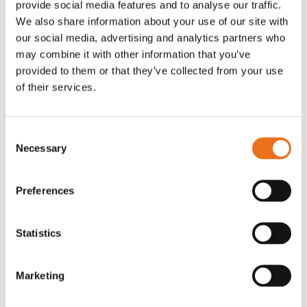
provide social media features and to analyse our traffic.
Rotor, komplett med slagor
Grön truckknapp
We also share information about your use of our site with
Lägg till i varukorg
our social media, advertising and analytics partners who
OR80013456G
A00220
may combine it with other information that you’ve
35 730
kr
530
kr
(ex. moms)
(ex. moms)
provided to them or that they’ve collected from your use
of their services.
Consent
Necessary
Selection
Preferences
Statistics
Rotor teeth 8t/6k 7.5Gr/8 R6/14
Rotor teeth 8t/6k 0Gr/8 R6/14
Lägg till i varukorg
Marketing
969.1865
969.1864