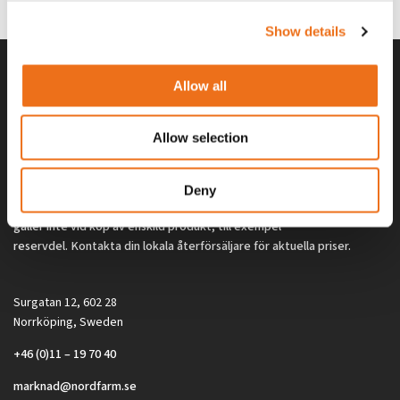
2 692
kr
2 692
kr
(ex. moms)
(ex. moms)
Show details
Allow all
Allow selection
Deny
Alla priser på tillbehör och tillval gäller vid köp av ny maskin. Priserna
gäller inte vid köp av enskild produkt, till exempel
reservdel. Kontakta din lokala återförsäljare för aktuella priser.
Surgatan 12, 602 28
Norrköping, Sweden
+46 (0)11 – 19 70 40
marknad@nordfarm.se