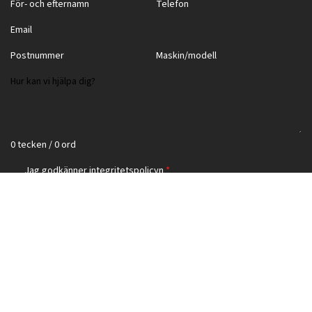
0 tecken / 0 ord
Jag godkänner
integritetspolicyn
*
Skicka