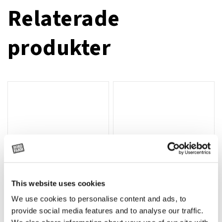
Relaterade
produkter
This website uses cookies
We use cookies to personalise content and ads, to
Rotor, komplett med slagor
Grön truckknapp
Lägg till i varukorg
provide social media features and to analyse our traffic.