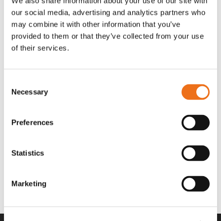
We also share information about your use of our site with
OR80013456G
A00220
our social media, advertising and analytics partners who
35 730
kr
530
kr
(ex. moms)
(ex. moms)
may combine it with other information that you’ve
provided to them or that they’ve collected from your use
of their services.
Consent
Necessary
Selection
Preferences
Statistics
Rotor teeth 8t/6k 7.5Gr/8 R6/14
Rotor teeth 8t/6k 0Gr/8 R6/14
Lägg till i varukorg
969.1865
969.1864
Marketing
2 692
kr
2 692
kr
(ex. moms)
(ex. moms)