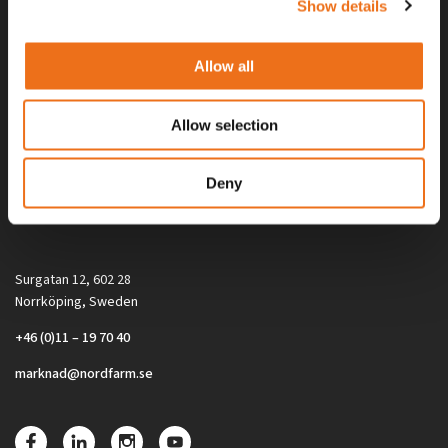
Show details
Allow all
Allow selection
Alla priser på tillbehör och tillval gäller vid köp av ny maskin. Priserna
Deny
gäller inte vid köp av enskild produkt, till exempel
reservdel. Kontakta din lokala återförsäljare för aktuella priser.
Surgatan 12, 602 28
Norrköping, Sweden
+46 (0)11 – 19 70 40
marknad@nordfarm.se