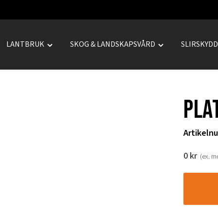
LANTBRUK
SKOG & LANDSKAPSVÅRD
SLIRSKYD
le
Toggle
Toggle
REPRENAD"
"LANTBRUK"
"SKOG
u
menu
&
LANDSKAPSVÅRD
Pla
menu
Artikeln
0
kr
(ex. 