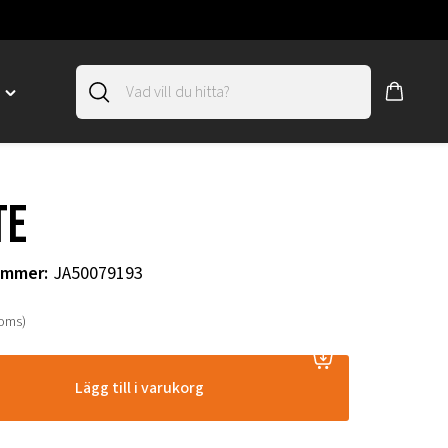
D
Toggle
"SLIRSKYDD"
menu
"
te
ummer
:
JA50079193
moms)
Lägg till i varukorg