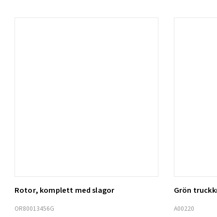
Rotor, komplett med slagor
Grön truck
Lägg t
OR80013456G
A00220