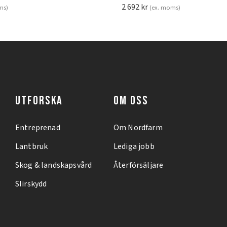
2 692
kr
ms)
(ex. moms)
UTFORSKA
OM OSS
Entreprenad
Om Nordfarm
Lantbruk
Lediga jobb
Skog & landskapsvård
Återförsäljare
Slirskydd