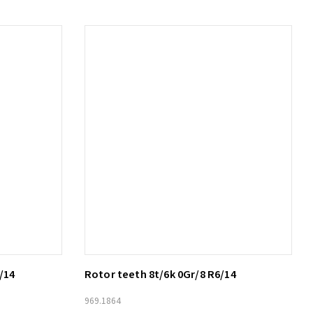
/14
Rotor teeth 8t/6k 0Gr/8 R6/14
Lägg till i varukorg
969.1864