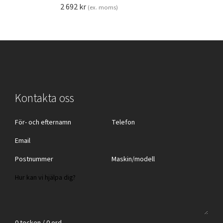
2 692
kr
(ex. moms)
Kontakta oss