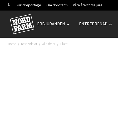
ÅF
Kundreportage
Om Nordfarm
Våra återförsäljare
ERBJUDANDEN
ENTREPRENAD
Hoppa
Toggle
Togg
till
"ERBJUDANDEN"
"ENT
innehåll
menu
men
Home
Reservdelar
Alla delar
Plate
/
/
/