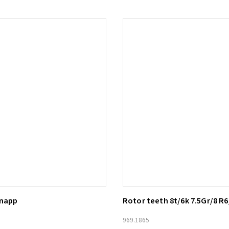
knapp
Rotor teeth 8t/6k 7.5Gr/8 R6
ill i varukorg
Lägg till i varukorg
969.1865