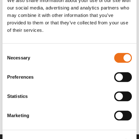
We also share information about your use of our site with
OR80013456G
A00220
our social media, advertising and analytics partners who
35 730
kr
530
kr
(ex. moms)
(ex. moms)
may combine it with other information that you’ve
provided to them or that they’ve collected from your use
of their services.
Consent
Necessary
Selection
Preferences
Statistics
Rotor teeth 8t/6k 7.5Gr/8 R6/14
Rotor teeth 8t/6k 0Gr/8 R6/14
Lägg till i varukorg
969.1865
969.1864
Marketing
2 692
kr
2 692
kr
(ex. moms)
(ex. moms)