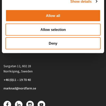
Show details
Allow all
Allow selection
Alla priser på tillbehör och tillval gäller vid köp av ny maskin. Priserna
Deny
gäller inte vid köp av enskild produkt, till exempel
reservdel. Kontakta din lokala återförsäljare för aktuella priser.
Surgatan 12, 602 28
Norrköping, Sweden
+46 (0)11 – 19 70 40
marknad@nordfarm.se