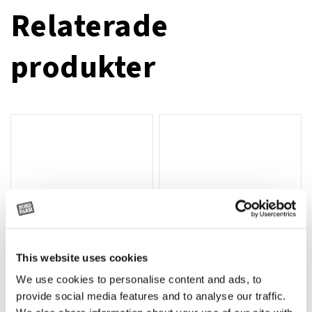
Relaterade
produkter
This website uses cookies
We use cookies to personalise content and ads, to
Rotor, komplett med slagor
Grön truckknapp
Lägg till i varukorg
provide social media features and to analyse our traffic.