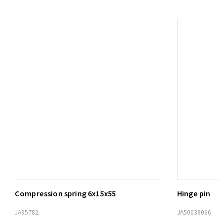
Compression spring 6x15x55
Hinge pin
Lägg t
JA95782
JA50038066