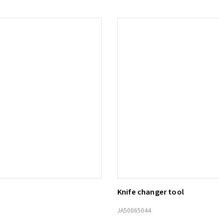
Knife changer tool
ill i varukorg
Lägg till i varukorg
JA50065044