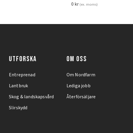
0
kr
(ex. moms)
UTFORSKA
OM OSS
Entreprenad
Om Nordfarm
Lantbruk
Lediga jobb
Skog & landskapsvård
Återförsäljare
Slirskydd