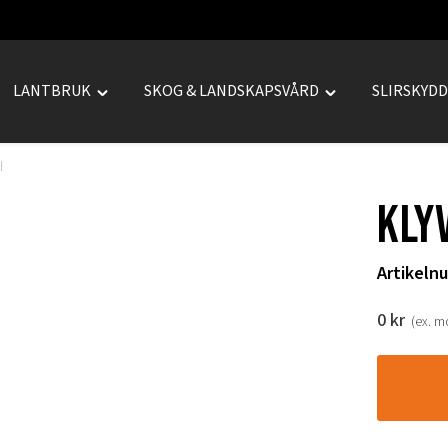
LANTBRUK
SKOG & LANDSKAPSVÅRD
SLIRSKYD
le
Toggle
Toggle
REPRENAD"
"LANTBRUK"
"SKOG
u
menu
&
l
LANDSKAPSVÅRD
Kly
menu
Artikeln
0
kr
(ex. 