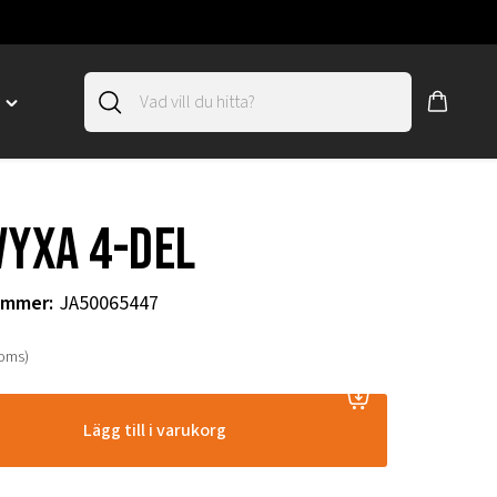
D
Toggle
"SLIRSKYDD"
menu
"
vyxa 4-del
ummer
:
JA50065447
moms)
Lägg till i varukorg