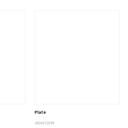
Plate
Lägg till i varukorg
JA50072599