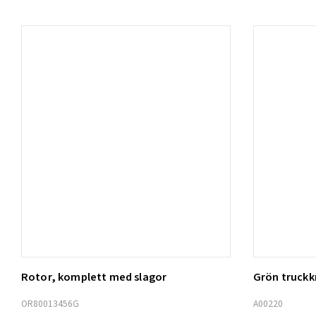
Rotor, komplett med slagor
Grön truck
Lägg t
OR80013456G
A00220