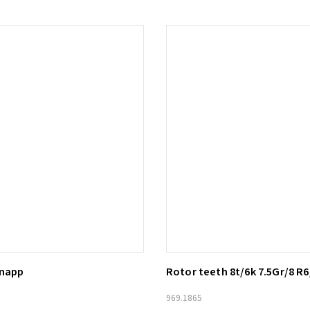
knapp
Rotor teeth 8t/6k 7.5Gr/8 R6
ill i varukorg
Lägg till i varukorg
969.1865