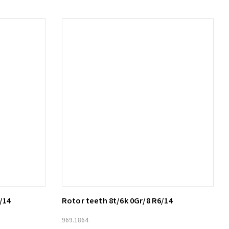
/14
Rotor teeth 8t/6k 0Gr/8 R6/14
Lägg till i varukorg
969.1864