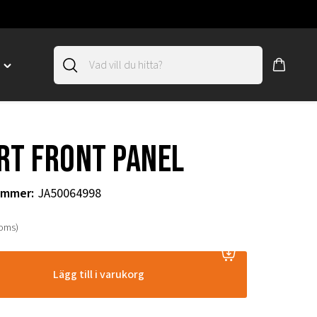
D
Toggle
"SLIRSKYDD"
menu
"
rt front panel
ummer
:
JA50064998
moms)
Lägg till i varukorg