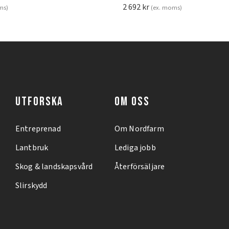
2 692
kr
ms)
(ex. moms)
UTFORSKA
OM OSS
Entreprenad
Om Nordfarm
Lantbruk
Lediga jobb
Skog & landskapsvård
Återförsäljare
Slirskydd