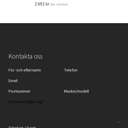
2 692
kr
(ex. moms)
Kontakta oss