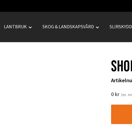
LANTBRUK
SKOG & LANDSKAPSVÅRD
SLIRSKYD
le
Toggle
Toggle
REPRENAD"
"LANTBRUK"
"SKOG
u
menu
&
LANDSKAPSVÅRD
Sho
menu
Artikeln
0
kr
(ex. 