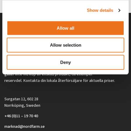
2 692
kr
2 692
kr
(ex. moms)
(ex. moms)
Show details
Allow all
Allow selection
Deny
Alla priser på tillbehör och tillval gäller vid köp av ny maskin. Priserna
gäller inte vid köp av enskild produkt, till exempel
reservdel. Kontakta din lokala återförsäljare för aktuella priser.
Surgatan 12, 602 28
Norrköping, Sweden
+46 (0)11 – 19 70 40
marknad@nordfarm.se