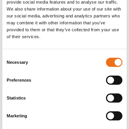
provide social media features and to analyse our traffic.
Rotor, komplett med slagor
Grön truckknapp
We also share information about your use of our site with
Lägg till i varukorg
our social media, advertising and analytics partners who
OR80013456G
A00220
may combine it with other information that you’ve
35 730
kr
530
kr
(ex. moms)
(ex. moms)
provided to them or that they’ve collected from your use
of their services.
Consent
Necessary
Selection
Preferences
Statistics
Rotor teeth 8t/6k 7.5Gr/8 R6/14
Rotor teeth 8t/6k 0Gr/8 R6/14
Lägg till i varukorg
Marketing
969.1865
969.1864