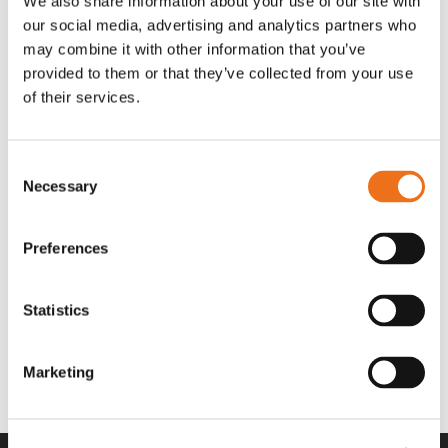
We also share information about your use of our site with
OR80013456G
A00220
our social media, advertising and analytics partners who
35 730
kr
530
kr
(ex. moms)
(ex. moms)
may combine it with other information that you’ve
provided to them or that they’ve collected from your use
of their services.
Consent
Necessary
Selection
Preferences
Statistics
Rotor teeth 8t/6k 7.5Gr/8 R6/14
Rotor teeth 8t/6k 0Gr/8 R6/14
Lägg till i varukorg
969.1865
969.1864
Marketing
2 692
kr
2 692
kr
(ex. moms)
(ex. moms)