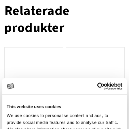
Relaterade
produkter
This website uses cookies
We use cookies to personalise content and ads, to
Rotor, komplett med slagor
Grön truckknapp
Lägg till i varukorg
provide social media features and to analyse our traffic.