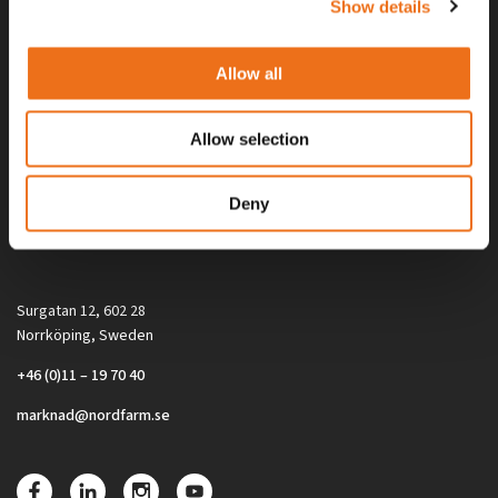
Show details
Allow all
Allow selection
Alla priser på tillbehör och tillval gäller vid köp av ny maskin. Priserna
Deny
gäller inte vid köp av enskild produkt, till exempel
reservdel. Kontakta din lokala återförsäljare för aktuella priser.
Surgatan 12, 602 28
Norrköping, Sweden
+46 (0)11 – 19 70 40
marknad@nordfarm.se