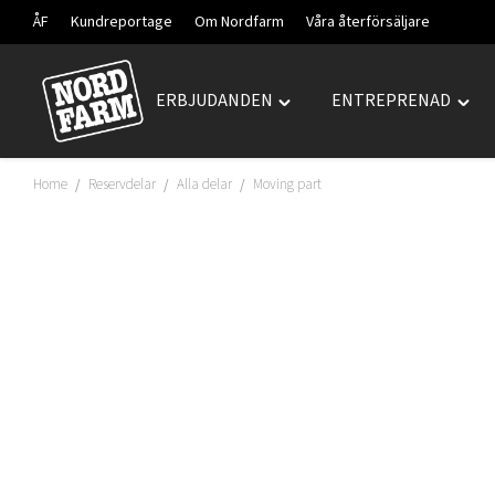
ÅF
Kundreportage
Om Nordfarm
Våra återförsäljare
ERBJUDANDEN
ENTREPRENAD
Hoppa
Toggle
Togg
till
"ERBJUDANDEN"
"ENT
innehåll
menu
men
Home
Reservdelar
Alla delar
Moving part
/
/
/