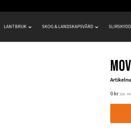
LANTBRUK
SKOG & LANDSKAPSVÅRD
SLIRSKYD
le
Toggle
Toggle
REPRENAD"
"LANTBRUK"
"SKOG
u
menu
&
LANDSKAPSVÅRD
Mov
menu
Artikeln
0
kr
(ex. 