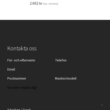
2 692
kr
(ex. moms)
Kontakta oss