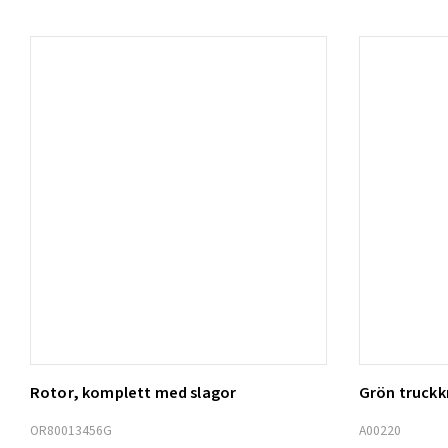
Rotor, komplett med slagor
Grön truck
Lägg t
OR80013456G
A00220