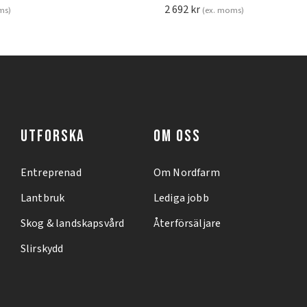
2 692
kr
ms)
(ex. moms)
UTFORSKA
OM OSS
Entreprenad
Om Nordfarm
Lantbruk
Lediga jobb
Skog & landskapsvård
Återförsäljare
Slirskydd