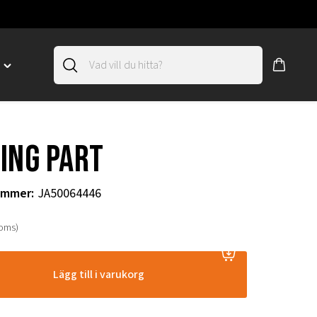
D
Toggle
"SLIRSKYDD"
menu
"
ing part
ummer
:
JA50064446
moms)
Lägg till i varukorg