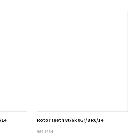
/14
Rotor teeth 8t/6k 0Gr/8 R6/14
Lägg till i varukorg
969.1864