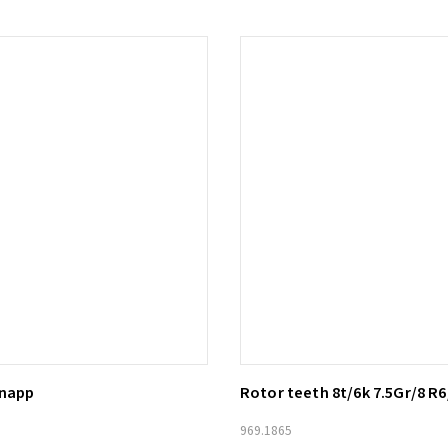
knapp
Rotor teeth 8t/6k 7.5Gr/8 R6
ill i varukorg
Lägg till i varukorg
969.1865