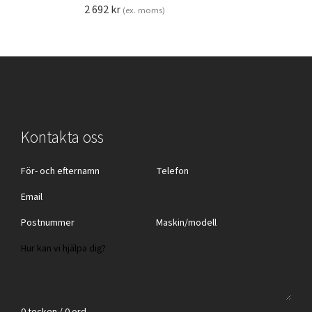
2 692
kr
(ex. moms)
Kontakta oss