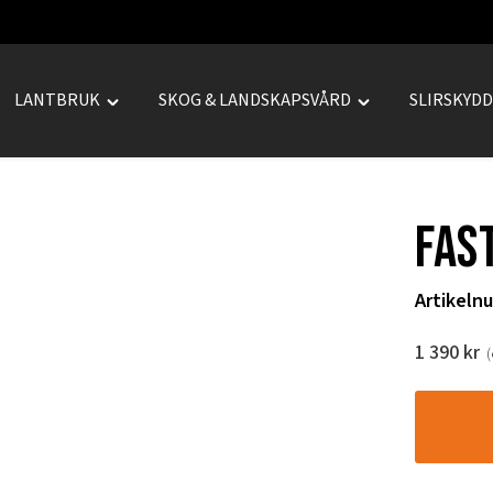
LANTBRUK
SKOG & LANDSKAPSVÅRD
SLIRSKYD
le
Toggle
Toggle
REPRENAD"
"LANTBRUK"
"SKOG
u
menu
&
LANDSKAPSVÅRD
Fas
menu
Artikeln
1 390
kr