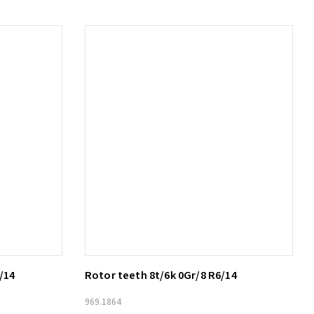
/14
Rotor teeth 8t/6k 0Gr/8 R6/14
Lägg till i varukorg
969.1864