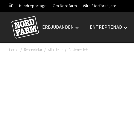
ÅF
Kundreportage
Om Nordfarm
Våra återförsäljare
ERBJUDANDEN
ENTREPRENAD
Hoppa
Toggle
Togg
till
"ERBJUDANDEN"
"ENT
innehåll
menu
men
Home
Reservdelar
Alla delar
Fastener, left
/
/
/