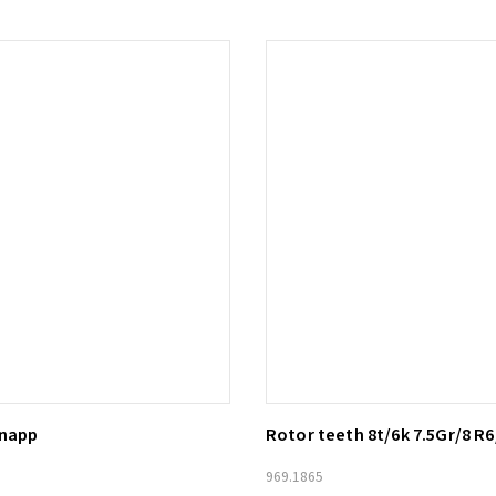
knapp
Rotor teeth 8t/6k 7.5Gr/8 R6
ill i varukorg
Lägg till i varukorg
969.1865