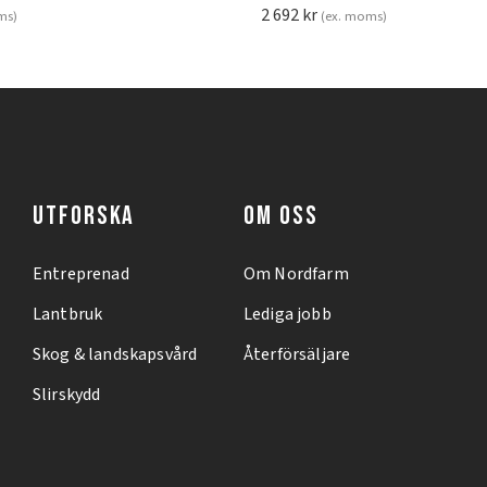
2 692
kr
ms)
(ex. moms)
UTFORSKA
OM OSS
Entreprenad
Om Nordfarm
Lantbruk
Lediga jobb
Skog & landskapsvård
Återförsäljare
Slirskydd