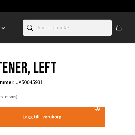
D
Toggle
"SLIRSKYDD"
menu
"
tener, left
ummer
:
JA50045931
(ex. moms)
Lägg till i varukorg