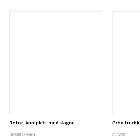
Rotor, komplett med slagor
Grön truck
Lägg t
OR80013456G
A00220