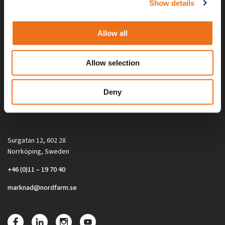
Show details
Allow all
Allow selection
Alla priser på tillbehör och tillval gäller vid köp av ny maskin. Priserna
Deny
gäller inte vid köp av enskild produkt, till exempel
reservdel. Kontakta din lokala återförsäljare för aktuella priser.
Surgatan 12, 602 28
Norrköping, Sweden
+46 (0)11 – 19 70 40
marknad@nordfarm.se