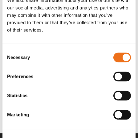
We also share information about your use of our site with
OR80013456G
A00220
our social media, advertising and analytics partners who
35 730
kr
530
kr
(ex. moms)
(ex. moms)
may combine it with other information that you’ve
provided to them or that they’ve collected from your use
of their services.
Consent
Necessary
Selection
Preferences
Statistics
Rotor teeth 8t/6k 7.5Gr/8 R6/14
Rotor teeth 8t/6k 0Gr/8 R6/14
Lägg till i varukorg
969.1865
969.1864
Marketing
2 692
kr
2 692
kr
(ex. moms)
(ex. moms)