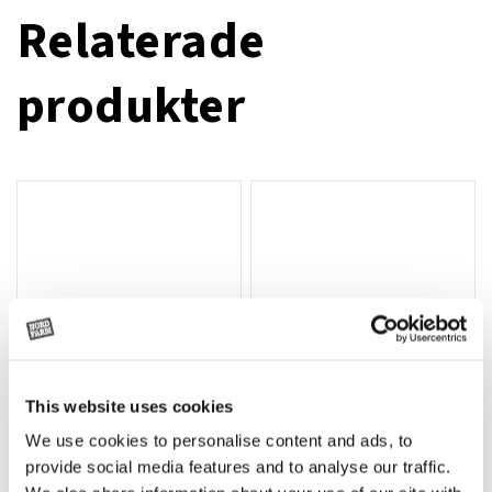
Relaterade
produkter
This website uses cookies
We use cookies to personalise content and ads, to
Rotor, komplett med slagor
Grön truckknapp
Lägg till i varukorg
provide social media features and to analyse our traffic.