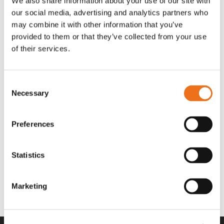
We also share information about your use of our site with
OR80013456G
A00220
our social media, advertising and analytics partners who
35 730
kr
530
kr
(ex. moms)
(ex. moms)
may combine it with other information that you’ve
provided to them or that they’ve collected from your use
of their services.
Consent
Necessary
Selection
Preferences
Statistics
Rotor teeth 8t/6k 7.5Gr/8 R6/14
Rotor teeth 8t/6k 0Gr/8 R6/14
Lägg till i varukorg
969.1865
969.1864
Marketing
2 692
kr
2 692
kr
(ex. moms)
(ex. moms)