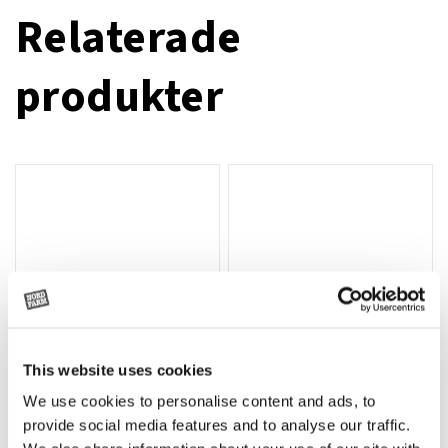
Relaterade
produkter
This website uses cookies
We use cookies to personalise content and ads, to
Rotor, komplett med slagor
Grön truckknapp
Lägg till i varukorg
provide social media features and to analyse our traffic.