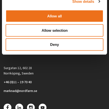
Show details
Allow all
Allow selection
Alla priser på tillbehör och tillval gäller vid köp av ny maskin. Priserna
Deny
gäller inte vid köp av enskild produkt, till exempel
reservdel. Kontakta din lokala återförsäljare för aktuella priser.
Surgatan 12, 602 28
Norrköping, Sweden
+46 (0)11 – 19 70 40
marknad@nordfarm.se