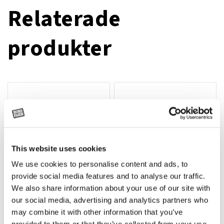
Relaterade
produkter
This website uses cookies
We use cookies to personalise content and ads, to
provide social media features and to analyse our traffic.
We also share information about your use of our site with
our social media, advertising and analytics partners who
Grön truckknapp
Rotor teeth 8t/6k 7.5Gr/8 R6/14
Lägg till i varukorg
may combine it with other information that you’ve